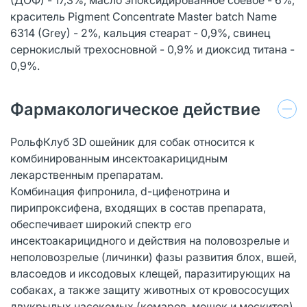
краситель Pigment Concentrate Master batch Name
6314 (Grey) - 2%, кальция стеарат - 0,9%, свинец
сернокислый трехосновной - 0,9% и диоксид титана -
0,9%.
Фармакологическое действие
РольфКлуб 3D ошейник для собак относится к
комбинированным инсектоакарицидным
лекарственным препаратам.
Комбинация фипронила, d-цифенотрина и
пирипроксифена, входящих в состав препарата,
обеспечивает широкий спектр его
инсектоакарицидного и действия на половозрелые и
неполовозрелые (личинки) фазы развития блох, вшей,
власоедов и иксодовых клещей, паразитирующих на
собаках, а также защиту животных от кровососущих
двукрылых насекомых (комаров, мошек и москитов).