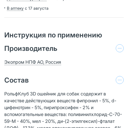
В аптеку
с 17 августа
Инструкция по применению
Производитель
Экопром НПФ АО, Россия
Состав
РольфКлуб 3D ошейник для собак содержит в
качестве действующих веществ фипронил - 5%, d-
цифенотрин - 5%, пирипроксифен - 2% и
вспомогательные вещества: поливинилхлорид-С-70-
59-М - 40%, мел - 20%, ди-(2-этилгексил)-фталат
(ДОФ) - 17,3%, масло эпоксидированное соевое - 6%,