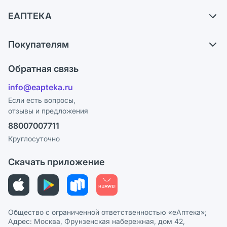
Доставка
ЕАПТЕКА
Самовывоз из аптек
О компании
Обмен и возврат
Покупателям
Карьера
Что с моим заказом?
Оплата
Поставщики
Обратная связь
Ответы на вопросы
Отзывы
Лицензия
info@eapteka.ru
Блог
Программа СберСпасибо
Реклама на сайте
Если есть вопросы,
отзывы и предложения
Политика конфиденциальности
Ваши товары на ЕАПТЕКЕ
88007007711
Пользовательское соглашение
Сотрудничество для аптек
Круглосуточно
Политика рекомендаций
СМИ о нас
Скачать приложение
Этика и соответствие
Политика в отношении обработки персональных данных
Общество с ограниченной ответственностью «еАптека»;
Адрес: Москва, Фрунзенская набережная, дом 42,