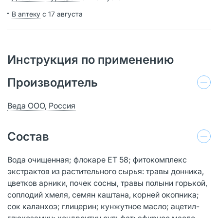
В аптеку
с 17 августа
Инструкция по применению
Производитель
Веда ООО, Россия
Состав
Вода очищенная; флокаре ЕТ 58; фитокомплекс
экстрактов из растительного сырья: травы донника,
цветков арники, почек сосны, травы полыни горькой,
соплодий хмеля, семян каштана, корней окопника;
сок каланхоэ; глицерин; кунжутное масло; ацетил-
глюкозамин; хондроитин сульфат; эфирное масло