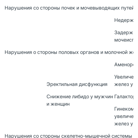
Нарушения со стороны почек и мочевыводящих путей
Недержан
Задержк
мочеиспу
Нарушения о стороны половых органов и молочной же
Аменоре
Увеличен
Эректильная дисфункция
желез у 
Снижение либидо у мужчин
Галактор
и женщин
Гинекома
увеличен
желез у 
Нарушения со стороны скелетно-мышечной системы