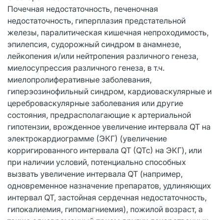
Почечная недостаточность, печеночная
недостаточность, гиперплазия предстательной
железы, паралитическая кишечная непроходимость,
эпилепсия, судорожный синдром в анамнезе,
лейкопения и/или нейтропения различного генеза,
миелосупрессия различного генеза, в т.ч.
миелопролиферативные заболевания,
гиперэозинофильный синдром, кардиоваскулярные и
цереброваскулярные заболевания или другие
состояния, предрасполагающие к артериальной
гипотензии, врожденное увеличение интервала QT на
электрокардиограмме (ЭКГ) (увеличение
корригированного интервала QT (QTc) на ЭКГ), или
при наличии условий, потенциально способных
вызвать увеличение интервала QT (например,
одновременное назначение препаратов, удлиняющих
интервал QT, застойная сердечная недостаточность,
гипокалиемия, гипомагниемия), пожилой возраст, а