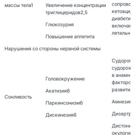
сопрово
массы тела1
Увеличение концентрации
кетоацид
триглицеридов2,5
диабетич
Глюкозурия
включая 
летальны
Повышение аппетита
Нарушения со стороны нервной системы
Судороги 
судорожн
в анамнез
Головокружение
факторов 
развития)
Акатизия6
Сонливость
Амнезия
Паркинсонизм6
Дизартри
Дискинезия6
Дистония
окулогир