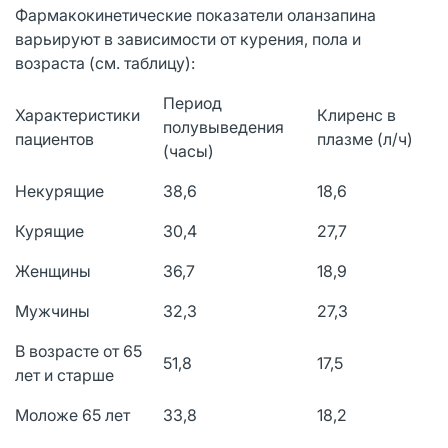
Фармакокинетические показатели оланзапина
варьируют в зависимости от курения, пола и
возраста (см. таблицу):
Период
Характеристики
Клиренс в
полувыведения
пациентов
плазме (л/ч)
(часы)
Некурящие
38,6
18,6
Курящие
30,4
27,7
Женщины
36,7
18,9
Мужчины
32,3
27,3
В возрасте от 65
51,8
17,5
лет и старше
Моложе 65 лет
33,8
18,2