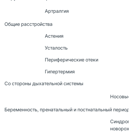
Артралгия
Общие расстройства
Астения
Усталость
Периферические отеки
Гипертермия
Со стороны дыхательной системы
Носовые 
Беременность, пренатальный и постнатальный период
Синдром 
новорож