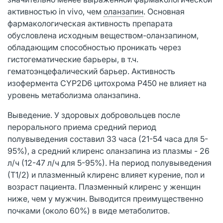
активностью in vivo, чем
оланзапин
. Основная
фармакологическая активность препарата
обусловлена исходным веществом-оланзапином,
обладающим способностью проникать через
гистогематические барьеры, в т.ч.
гематоэнцефалический барьер. Активность
изофермента CYP2D6 цитохрома Р450 не влияет на
уровень метаболизма оланзапина.
Выведение. У здоровых добровольцев после
перорального приема средний период
полувыведения составил 33 часа (21-54 часа для 5-
95%), а средний клиренс оланзапина из плазмы - 26
л/ч (12-47 л/ч для 5-95%). На период полувыведения
(Т1/2) и плазменный клиренс влияет курение, пол и
возраст пациента. Плазменный клиренс у женщин
ниже, чем у мужчин. Выводится преимущественно
почками (около 60%) в виде метаболитов.