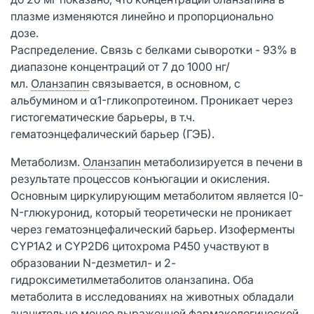
плазме изменяются линейно и пропорционально
дозе.
Распределение. Связь с белками сыворотки - 93% в
диапазоне концентраций от 7 до 1000 нг/
мл.
Оланзапин
связывается, в основном, с
альбумином и α1-гликопротеином. Проникает через
гистогематические барьеры, в т.ч.
гематоэнцефалический барьер (ГЭБ).
Метаболизм.
Оланзапин
метаболизируется в печени в
результате процессов конъюгации и окисления.
Основным циркулирующим метаболитом является l0-
N-глюкуронид, который теоретически не проникает
через гематоэнцефалический барьер. Изоферменты
CYP1A2 и CYP2D6 цитохрома Р450 участвуют в
образовании N-дезметил- и 2-
гидроксиметилметаболитов оланзапина. Оба
метаболита в исследованиях на животных обладали
значительно менее выраженной фармакологической