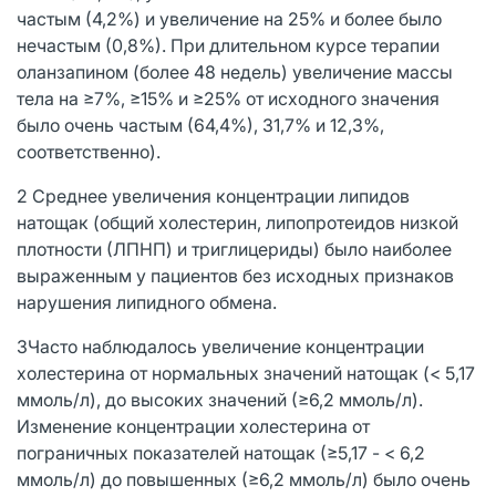
частым (4,2%) и увеличение на 25% и более было
нечастым (0,8%). При длительном курсе терапии
оланзапином (более 48 недель) увеличение массы
тела на ≥7%, ≥15% и ≥25% от исходного значения
было очень частым (64,4%), 31,7% и 12,3%,
соответственно).
2 Среднее увеличения концентрации липидов
натощак (общий холестерин, липопротеидов низкой
плотности (ЛПНП) и триглицериды) было наиболее
выраженным у пациентов без исходных признаков
нарушения липидного обмена.
3Часто наблюдалось увеличение концентрации
холестерина от нормальных значений натощак (< 5,17
ммоль/л), до высоких значений (≥6,2 ммоль/л).
Изменение концентрации холестерина от
пограничных показателей натощак (≥5,17 - < 6,2
ммоль/л) до повышенных (≥6,2 ммоль/л) было очень