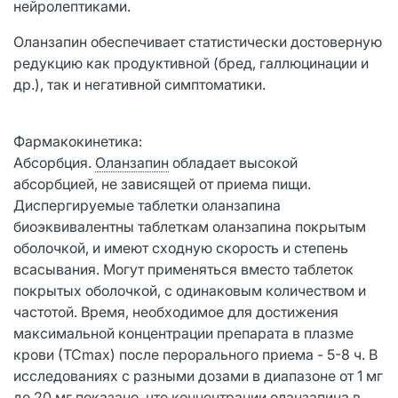
нейролептиками.
Оланзапин обеспечивает статистически достоверную
редукцию как продуктивной (бред, галлюцинации и
др.), так и негативной симптоматики.
Фармакокинетика:
Абсорбция.
Оланзапин
обладает высокой
абсорбцией, не зависящей от приема пищи.
Диспергируемые таблетки оланзапина
биоэквивалентны таблеткам оланзапина покрытым
оболочкой, и имеют сходную скорость и степень
всасывания. Могут применяться вместо таблеток
покрытых оболочкой, с одинаковым количеством и
частотой. Время, необходимое для достижения
максимальной концентрации препарата в плазме
крови (ТСmах) после перорального приема - 5-8 ч. В
исследованиях с разными дозами в диапазоне от 1 мг
до 20 мг показано, что концентрации оланзапина в