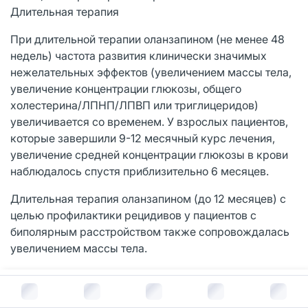
Длительная терапия
При длительной терапии оланзапином (не менее 48
недель) частота развития клинически значимых
нежелательных эффектов (увеличением массы тела,
увеличение концентрации глюкозы, общего
холестерина/ЛПНП/ЛПВП или триглицеридов)
увеличивается со временем. У взрослых пациентов,
которые завершили 9-12 месячный курс лечения,
увеличение средней концентрации глюкозы в крови
наблюдалось спустя приблизительно 6 месяцев.
Длительная терапия оланзапином (до 12 месяцев) с
целью профилактики рецидивов у пациентов с
биполярным расстройством также сопровождалась
увеличением массы тела.
Не рекомендуется применять оланзапин у детей.
В корзину за
644
руб.
Не рекомендовано применение оланзапина у детей и