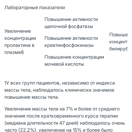
Лабораторные показатели
Повышение активности
щелочной фосфатазы
Увеличение
Повышен
концентрации
Повышение активности
концентр
пролактина в
креатинфосфокиназы
билируби
плазме8
Повышение концентрации
мочевой кислоты
1У всех групп пациентов, независимо от индекса
массы тела, наблюдалось клинически значимое
повышение массы тела.
Увеличение массы тела на 7% и более от среднего
значения после кратковременного курса терапии
(медиана длительности 47 дней) наблюдалось очень
часто (22,2%), увеличение на 15% и более было