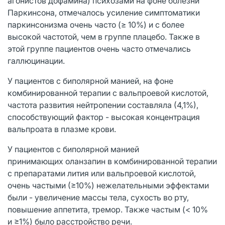
агонистов дофамина) психозами на фоне болезни
Паркинсона, отмечалось усиление симптоматики
паркинсонизма очень часто (≥ 10%) и с более
высокой частотой, чем в группе плацебо. Также в
этой группе пациентов очень часто отмечались
галлюцинации.
У пациентов с биполярной манией, на фоне
комбинированной терапии с вальпроевой кислотой,
частота развития нейтропении составляла (4,1%),
способствующий фактор - высокая концентрация
вальпроата в плазме крови.
У пациентов с биполярной манией
принимающих оланзапин в комбинированной терапии
с препаратами лития или вальпроевой кислотой,
очень частыми (≥10%) нежелательными эффектами
были - увеличение массы тела, сухость во рту,
повышение аппетита, тремор. Также частым (< 10%
и ≥1%) было расстройство речи.