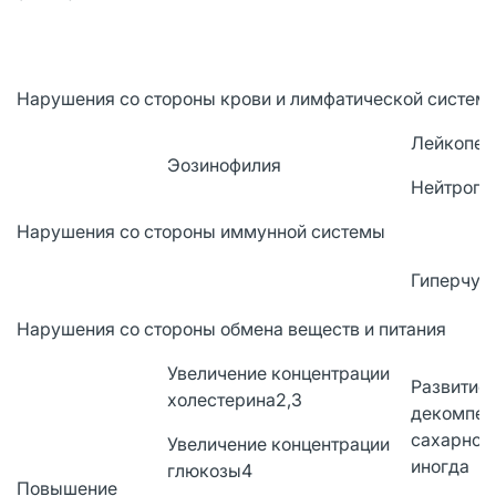
Нарушения со стороны крови и лимфатической систем
Лейкопен
Эозинофилия
Нейтропе
Нарушения со стороны иммунной системы
Гиперчув
Нарушения со стороны обмена веществ и питания
Увеличение концентрации
Развитие 
холестерина2,3
декомпен
сахарного
Увеличение концентрации
иногда
глюкозы4
Повышение