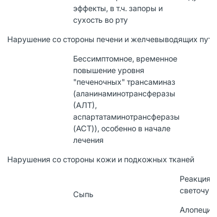
эффекты, в т.ч. запоры и
сухость во рту
Нарушение со стороны печени и желчевыводящих путе
Бессимптомное, временное
повышение уровня
"печеночных" трансаминаз
(аланинаминотрансферазы
(АЛТ),
аспартатаминотрансферазы
(ACT)), особенно в начале
лечения
Нарушения со стороны кожи и подкожных тканей
Реакция
светочув
Сыпь
Алопеция