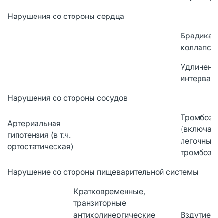
Нарушения со стороны сердца
Брадикар
коллапсом
Удлинени
интервал
Нарушения со стороны сосудов
Тромбоэм
Артериальная
(включая
гипотензия (в т.ч.
легочных 
ортостатическая)
тромбоз г
Нарушение со стороны пищеварительной системы
Кратковременные,
транзиторные
антихолинергические
Вздутие 