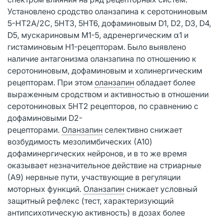
Установлено сродство оланзапина к серотониновым
5-НТ2А/2С, 5НТ3, 5НТ6, дофаминовым D1, D2, D3, D4,
D5, мускариновым М1-5, адренергическим α1 и
гистаминовым H1-рецепторам. Было выявлено
наличие антагонизма оланзапина по отношению к
серотониновым, дофаминовым и холинергическим
рецепторам. При этом
оланзапин
обладает более
выраженным сродством и активностью в отношении
серотониновых 5НТ2 рецепторов, по сравнению с
дофаминовыми D2-
рецепторами.
Оланзапин
селективно снижает
возбудимость мезолимбических (А10)
дофаминергических нейронов, и в то же время
оказывает незначительное действие на стриарные
(А9) нервные пути, участвующие в регуляции
моторных функций.
Оланзапин
снижает условный
защитный рефлекс (тест, характеризующий
антипсихотическую активность) в дозах более