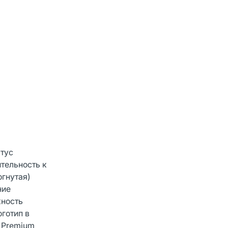
атус
тельность к
гнутая)
ние
жность
готип в
 Premium