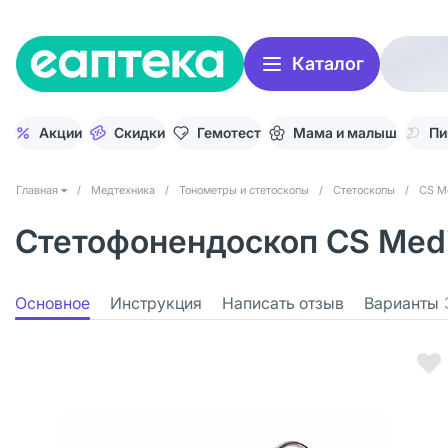
Каталог
Акции
Скидки
Гемотест
Мама и малыш
Пи
Главная
/
Медтехника
/
Тонометры и стетоскопы
/
Стетоскопы
/
CS M
Стетофонендоскоп CS Medi
Основное
Инструкция
Написать отзыв
Варианты