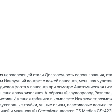
з нержавеющей стали Долговечность использования, ст
м Наилучший контакт с кожей пациента, меньшая чувстви
искомфорта у пациента при осмотре Анатомическая (изо
чшенная звукоизоляция А-образный звукопровод Разведе
истики Именная табличка в комплекте Исключает возмо
уховодные трубки, ушные оливы, пластиковые кольца, ло
синий и малиновый) Стетофонендоскоп CS Medica CS-422