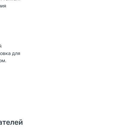
ния
й
ковка для
ом.
ателей