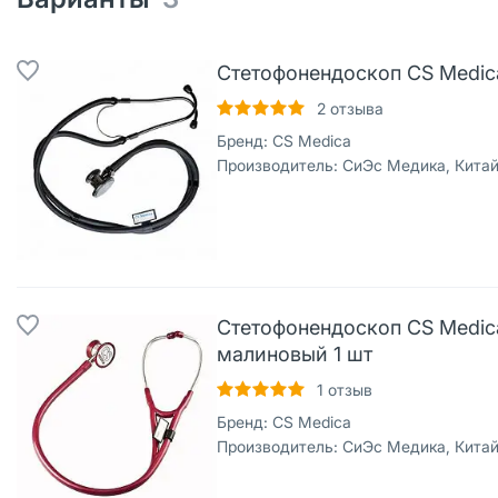
Стетофонендоскоп CS Medica 
2
отзыва
Бренд:
CS Medica
Производитель:
СиЭс Медика, Китайская Народ
Стетофонендоскоп CS Medic
малиновый 1 шт
1
отзыв
Бренд:
CS Medica
Производитель:
СиЭс Медика, Китайская Народ