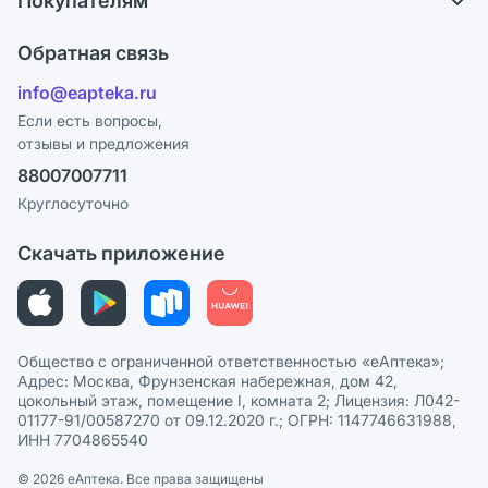
Покупателям
Карьера
Что с моим заказом?
Оплата
Поставщики
Обратная связь
Ответы на вопросы
Отзывы
Лицензия
info@eapteka.ru
Блог
Программа СберСпасибо
Реклама на сайте
Если есть вопросы,
отзывы и предложения
Политика конфиденциальности
Ваши товары на ЕАПТЕКЕ
88007007711
Пользовательское соглашение
Сотрудничество для аптек
Круглосуточно
Политика рекомендаций
СМИ о нас
Скачать приложение
Этика и соответствие
Политика в отношении обработки персональных данных
Общество с ограниченной ответственностью «еАптека»;
Адрес: Москва, Фрунзенская набережная, дом 42,
цокольный этаж, помещение I, комната 2; Лицензия: Л042-
01177-91/00587270 от 09.12.2020 г.; ОГРН: 1147746631988,
ИНН 7704865540
© 2026 eАптека. Все права защищены