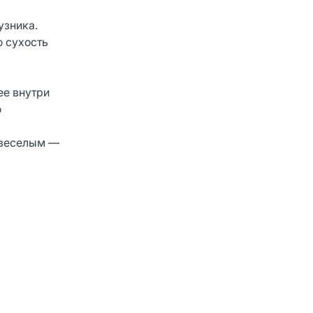
узника.
 сухость
ее внутри
ю
 веселым —