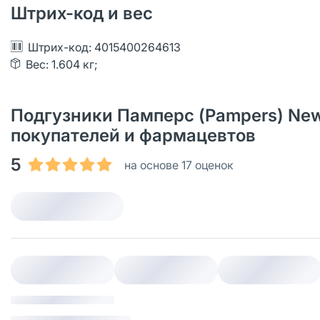
Штрих-код и вес
Штрих-код: 4015400264613
Вес: 1.604 кг;
Подгузники Памперс (Pampers) New B
покупателей и фармацевтов
5
на основе 17 оценок