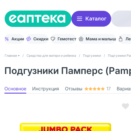
Каталог
Акции
Скидки
Гемотест
Мама и малыш
Ле
Главная
/
Средства для матери и ребенка
/
Подгузники
/
Подгузники P
Подгузники Памперс (Pampe
Основное
Инструкция
Отзывы
17
Вариа