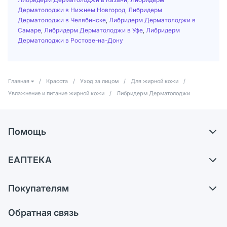
Дерматолоджи в Нижнем Новгород
,
Либридерм
Дерматолоджи в Челябинске
,
Либридерм Дерматолоджи в
Самаре
,
Либридерм Дерматолоджи в Уфе
,
Либридерм
Дерматолоджи в Ростове-на-Дону
Главная
/
Красота
/
Уход за лицом
/
Для жирной кожи
/
Увлажнение и питание жирной кожи
/
Либридерм Дерматолоджи
Помощь
Доставка
ЕАПТЕКА
Самовывоз из аптек
О компании
Обмен и возврат
Покупателям
Карьера
Что с моим заказом?
Оплата
Поставщики
Обратная связь
Ответы на вопросы
Отзывы
Лицензия