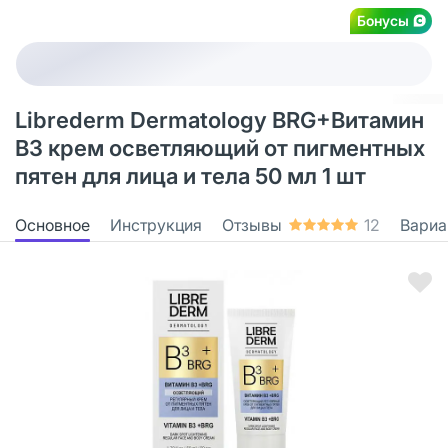
Бонусы
Librederm Dermatology BRG+Витамин
В3 крем осветляющий от пигментных
пятен для лица и тела 50 мл 1 шт
Основное
Инструкция
Отзывы
12
Вариа