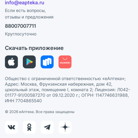
info@eapteka.ru
Блог
Программа СберСпасибо
Реклама на сайте
Если есть вопросы,
отзывы и предложения
Политика конфиденциальности
Ваши товары на ЕАПТЕКЕ
88007007711
Пользовательское соглашение
Сотрудничество для аптек
Круглосуточно
Политика рекомендаций
СМИ о нас
Скачать приложение
Этика и соответствие
Политика в отношении обработки персональных данных
Общество с ограниченной ответственностью «еАптека»;
Адрес: Москва, Фрунзенская набережная, дом 42,
цокольный этаж, помещение I, комната 2; Лицензия: Л042-
01177-91/00587270 от 09.12.2020 г.; ОГРН: 1147746631988,
ИНН 7704865540
© 2026 eАптека. Все права защищены