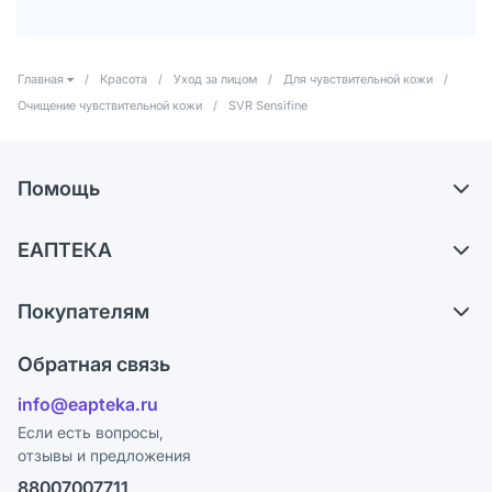
Главная
/
Красота
/
Уход за лицом
/
Для чувствительной кожи
/
Очищение чувствительной кожи
/
SVR Sensifine
Помощь
Доставка
ЕАПТЕКА
Самовывоз из аптек
О компании
Обмен и возврат
Покупателям
Карьера
Что с моим заказом?
Оплата
Поставщики
Обратная связь
Ответы на вопросы
Отзывы
Лицензия
info@eapteka.ru
Блог
Программа СберСпасибо
Реклама на сайте
Если есть вопросы,
отзывы и предложения
Политика конфиденциальности
Ваши товары на ЕАПТЕКЕ
88007007711