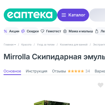
Каталог
Акции
Скидки
Гемотест
Мама и малыш
Ле
Главная
/
Красота
/
Уход за телом
/
Косметика для ванной
/
Экстракт
Mirrolla Скипидарная эмул
Основное
Инструкция
Отзывы
34
Вари