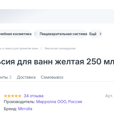
чебная косметика
Пищеварительная система
Ещё
ы и смеси для принятия ванн
/
Эмульсия скипидарная
ьсия для ванн желтая 250 мл
анты
2
Доставка
Самовывоз
34 отзыва
Арт.
Производитель:
Мирролла ООО, Россия
Бренд:
Mirrolla