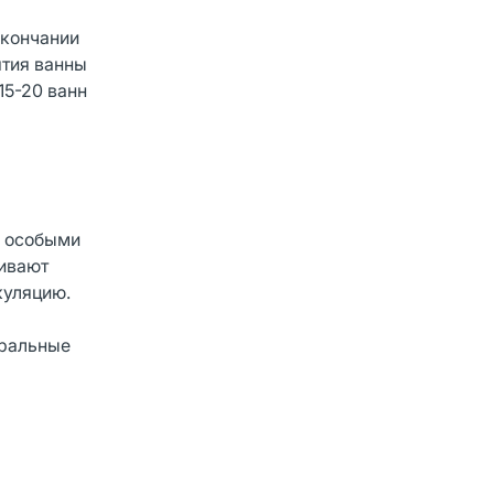
окончании
ятия ванны
15-20 ванн
с особыми
ливают
куляцию.
уральные