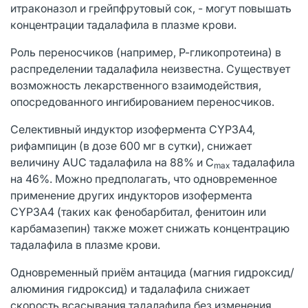
итраконазол и грейпфрутовый сок, - могут повышать
концентрации тадалафила в плазме крови.
Роль переносчиков (например, Р-гликопротеина) в
распределении тадалафила неизвестна. Существует
возможность лекарственного взаимодействия,
опосредованного ингибированием переносчиков.
Селективный индуктор изофермента CYP3A4,
рифампицин (в дозе 600 мг в сутки), снижает
величину AUC тадалафила на 88% и С
тадалафила
mах
на 46%. Можно предполагать, что одновременное
применение других индукторов изофермента
CYP3A4 (таких как фенобарбитал, фенитоин или
карбамазепин) также может снижать концентрацию
тадалафила в плазме крови.
Одновременный приём антацида (магния гидроксид/
алюминия гидроксид) и тадалафила снижает
скорость всасывания тадалафила без изменения