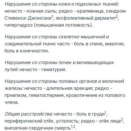
Нарушения со стороны кожи и подкожных тканей:
нечасто
-
кожная сыпь; редко
-
крапивница, синдром
2
2
Стивенса-Джонсона
, эксфолиативный дерматит
,
гипергидроз (повышенная потливость).
Нарушения со стороны скелетно-мышечной и
соединительной ткани:
часто
-
боль в спине, миалгия,
боль в конечностях.
Нарушения со стороны почек и мочевыводящих
путей:
нечасто
-
гематурия.
Нарушения со стороны половых органов и молочной
железы:
нечасто
-
длительная эрекция; редко
-
приапизм, гематоспермия, кровотечение из полового
члена.
1
Общие расстройства:
нечасто - боль в груди
,
2
периферический отёк, усталость; редко - отёк лица
,
1,2
внезапная сердечная смерть
.