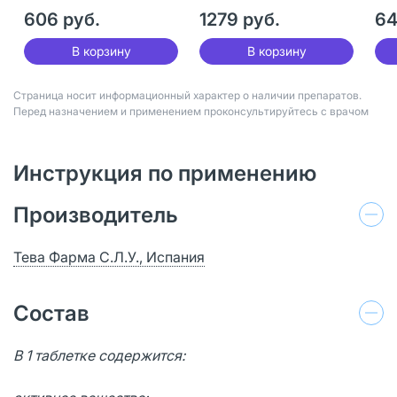
28
606 руб.
1279 руб.
64
В корзину
В корзину
Страница носит информационный характер о наличии препаратов.
Перед назначением и применением проконсультируйтесь с врачом
Инструкция по применению
Производитель
Тева Фарма С.Л.У., Испания
Состав
В 1 таблетке содержится: