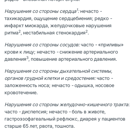
1
Нарушения со стороны сердца
:
нечасто
-
тахикардия, ощущение сердцебиения; редко
-
инфаркт миокарда, желудочковые нарушения
2
2
ритма
, нестабильная стенокардия
.
Нарушения со стороны сосудов:
часто
-
«приливы»
крови к лицу; нечасто
-
снижение артериального
3
давления
, повышение артериального давления.
Нарушения со стороны дыхательной системы,
органов грудной клетки и средостения:
часто
-
заложенность носа; нечасто
-
одышка, носовое
кровотечение.
Нарушения со стороны желудочно-кишечного тракта:
часто
-
диспепсия; нечасто
-
боль в животе,
гастроэзофагеальный рефлюкс, диарея у пациентов
старше 65 лет, рвота, тошнота.