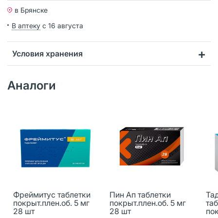
в Брянске
В аптеку
с 16 августа
Условия хранения
Аналоги
Фреймитус таблетки
Пин Ап таблетки
Та
покрыт.плен.об. 5 мг
покрыт.плен.об. 5 мг
та
28 шт
28 шт
пок