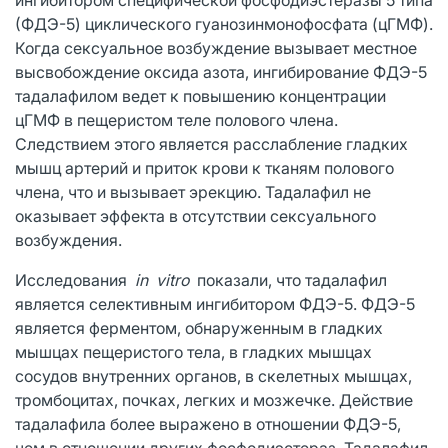
(ФДЭ-5) циклического гуанозинмонофосфата (цГМФ).
Когда сексуальное возбуждение вызывает местное
высвобождение оксида азота, ингибирование ФДЭ-5
тадалафилом ведет к повышению концентрации
цГМФ в пещеристом теле полового члена.
Следствием этого является расслабление гладких
мышц артерий и приток крови к тканям полового
члена, что и вызывает эрекцию. Тадалафил не
оказывает эффекта в отсутствии сексуального
возбуждения.
Исследования
in vitro
показали, что тадалафил
является селективным ингибитором ФДЭ-5. ФДЭ-5
является ферментом, обнаруженным в гладких
мышцах пещеристого тела, в гладких мышцах
сосудов внутренних органов, в скелетных мышцах,
тромбоцитах, почках, легких и мозжечке. Действие
тадалафила более выражено в отношении ФДЭ-5,
чем в отношении других фосфодиэстераз. Тадалафил