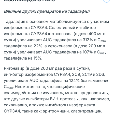
Влияние других препаратов на тадалафил
Тадалафил в основном метаболизируется с участием
изофермента CYP3A4. Селективный ингибитор
изофермента CYP3A4 кетоконазол (в дозе 400 мг в
сутки) увеличивает AUC тадалафила на 312% и С
mах
тадалафила на 22%, а кетоконазол (в дозе 200 мг в
сутки) увеличивает AUC тадалафила на 107% и С
mах
тадалафила на 15%.
Ритонавир (в дозе 200 мг два раза в сутки),
ингибитор изоферментов CYP3A4, 2С9, 2С19 и 2D6,
увеличивает AUC тадалафила на 124% без изменения
С
. Несмотря на то, что специфические
mах
взаимодействия не изучались, можно предположить,
что другие ингибиторы ВИЧ-протеазы, как, например,
саквинавир, а также ингибиторы изофермента
CYP3A4, такие как: эритромицин, кларитромицин,