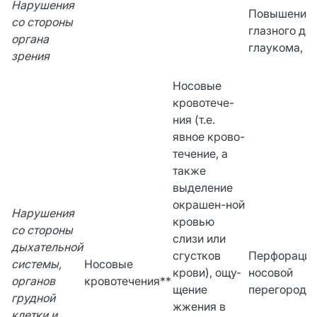
Нарушения
Повышение 
со стороны
глазного да
органа
глаукома, к
зрения
Носовые
кровотече-
ния (т.е.
явное крово-
течение, а
также
выделение
окрашен-ной
Нарушения
кровью
со стороны
слизи или
дыхательной
сгустков
Перфорация
системы,
Носовые
крови), ощу-
носовой
органов
кровотечения**
щение
перегородк
грудной
жжения в
клетки и