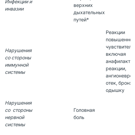
Инфекции и
верхних
инвазии
дыхательных
путей*
Реакции
повышенной
чувствитель
Нарушения
включая
со стороны
анафилакти
иммунной
реакции,
системы
ангионевро
отек, бронх
одышку
Нарушения
со стороны
Головная
нервной
боль
системы