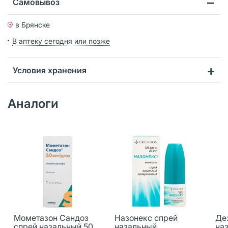
Самовывоз
в Брянске
В аптеку сегодня или позже
Условия хранения
Аналоги
Мометазон Сандоз
Назонекс спрей
Де
спрей назальный 50
назальный
на