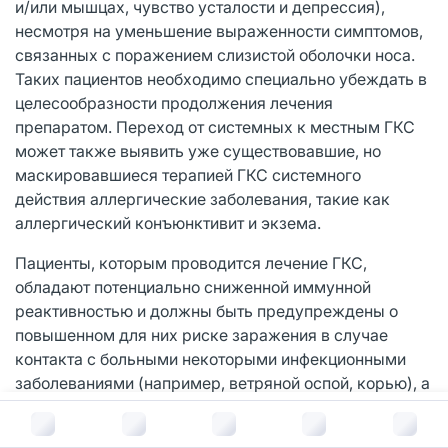
и/или мышцах, чувство усталости и депрессия),
несмотря на уменьшение выраженности симптомов,
связанных с поражением слизистой оболочки носа.
Таких пациентов необходимо специально убеждать в
целесообразности продолжения лечения
препаратом. Переход от системных к местным ГКС
может также выявить уже существовавшие, но
маскировавшиеся терапией ГКС системного
действия аллергические заболевания, такие как
аллергический конъюнктивит и экзема.
Пациенты, которым проводится лечение ГКС,
обладают потенциально сниженной иммунной
реактивностью и должны быть предупреждены о
повышенном для них риске заражения в случае
контакта с больными некоторыми инфекционными
заболеваниями (например, ветряной оспой, корью), а
также о необходимости врачебной консультации,
В корзину за
591
руб.
если такой контакт произошел. При появлении