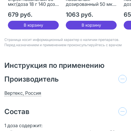
мкг/доза 18 г 140 доз 1
дозированный 50 мкг/
доз
шт
доза 18 г (120 доз) 1 шт
679 руб.
1063 руб.
65
В корзину
В корзину
Страница носит информационный характер о наличии препаратов.
Перед назначением и применением проконсультируйтесь с врачом
Инструкция по применению
Производитель
Вертекс, Россия
Состав
1 доза содержит: