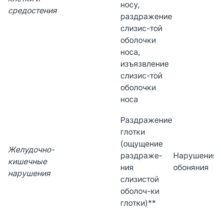
носу,
средостения
раздражение
слизис-той
оболочки
носа,
изъязвление
слизис-той
оболочки
носа
Раздражение
глотки
(ощущение
Желудочно-
раздраже-
Нарушения 
кишечные
ния
обоняния
нарушения
слизистой
оболоч-ки
глотки)**