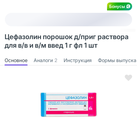
Бонусы
Цефазолин порошок д/приг раствора
для в/в и в/м введ 1 г фл 1 шт
Основное
Аналоги
2
Инструкция
Формы выпуска