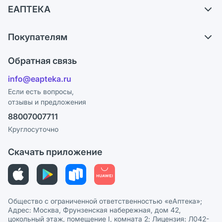
ЕАПТЕКА
Самовывоз из аптек
О компании
Обмен и возврат
Покупателям
Карьера
Что с моим заказом?
Оплата
Поставщики
Обратная связь
Ответы на вопросы
Отзывы
Лицензия
info@eapteka.ru
Блог
Программа СберСпасибо
Реклама на сайте
Если есть вопросы,
отзывы и предложения
Политика конфиденциальности
Ваши товары на ЕАПТЕКЕ
88007007711
Пользовательское соглашение
Сотрудничество для аптек
Круглосуточно
Политика рекомендаций
СМИ о нас
Скачать приложение
Этика и соответствие
Политика в отношении обработки персональных данных
Общество с ограниченной ответственностью «еАптека»;
Адрес: Москва, Фрунзенская набережная, дом 42,
цокольный этаж, помещение I, комната 2; Лицензия: Л042-