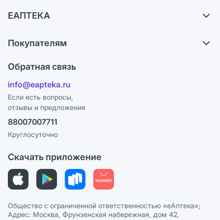
Доставка
ЕАПТЕКА
Самовывоз из аптек
О компании
Обмен и возврат
Покупателям
Карьера
Что с моим заказом?
Оплата
Поставщики
Обратная связь
Ответы на вопросы
Отзывы
Лицензия
info@eapteka.ru
Блог
Программа СберСпасибо
Реклама на сайте
Если есть вопросы,
отзывы и предложения
Политика конфиденциальности
Ваши товары на ЕАПТЕКЕ
88007007711
Пользовательское соглашение
Сотрудничество для аптек
Круглосуточно
Политика рекомендаций
СМИ о нас
Скачать приложение
Этика и соответствие
Политика в отношении обработки персональных данных
Общество с ограниченной ответственностью «еАптека»;
Адрес: Москва, Фрунзенская набережная, дом 42,