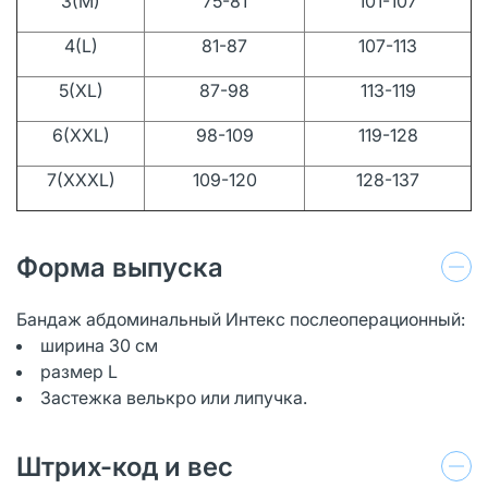
3(M)
75-81
101-107
4(L)
81-87
107-113
5(XL)
87-98
113-119
6(XXL)
98-109
119-128
7(XXXL)
109-120
128-137
Форма выпуска
Бандаж абдоминальный Интекс послеоперационный:
ширина 30 см
размер L
Застежка велькро или липучка.
Штрих-код и вес