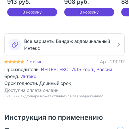
913 руб.
908 руб.
88
В корзину
В корзину
Все варианты Бандаж абдоминальный
Интекс
1 отзыв
Арт.
290117
Производитель:
ИНТЕРТЕКСТИЛЬ корп., Россия
Бренд:
Интекс
Срок годности:
Длинный срок
Доступна оплата онлайн
Bнешний вид товара может отличаться от изображённого
Инструкция по применению