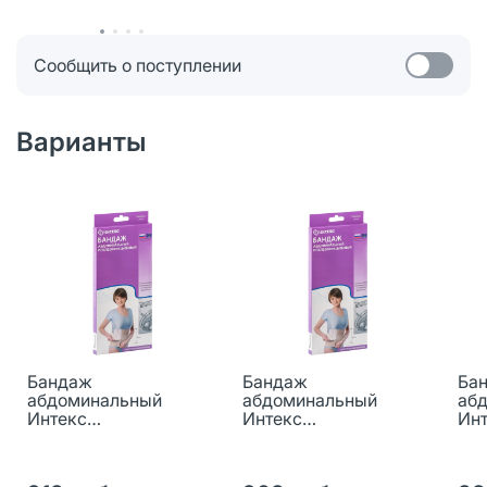
Сообщить о поступлении
Варианты
Бандаж
Бандаж
Ба
абдоминальный
абдоминальный
аб
Интекс
Интекс
Ин
послеоперационный
послеоперационный
по
ширина 30 см р XXXL
ширина 30 см р XXL 1
шир
1 шт
шт
шт