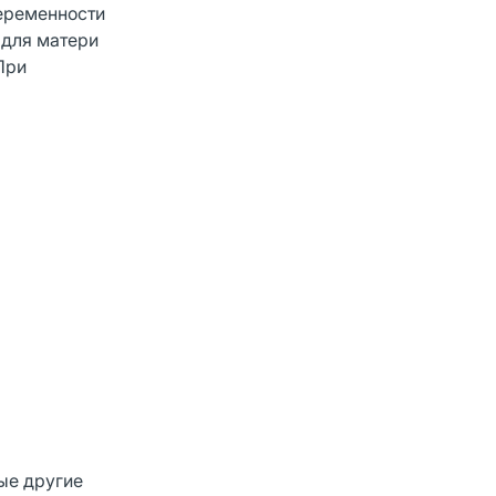
беременности
 для матери
При
бые другие