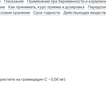
е
Показания
Применение при беременности и кормлен
вие
Как принимать, курс приема и дозировка
Передози
словия хранения
Срок годности
Действующее веществ
ресчете на грамицидин С - 0,06 мг)