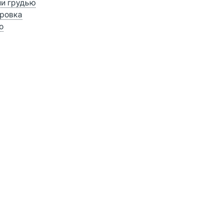
ии грудью
ровка
о