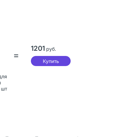
1201
руб.
=
Купить
для
я
 шт