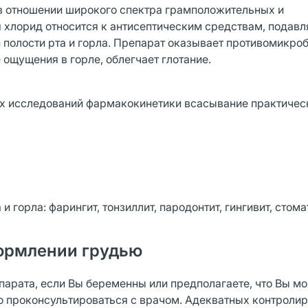
в отношении широкого спектра грамположительных и
хлорид относится к антисептическим средствам, подавля
полости рта и горла. Препарат оказывает противомикро
ощущения в горле, облегчает глотание.
их исследований фармакокинетики всасывание практичес
орла: фарингит, тонзиллит, па­родонтит, гингивит, стомат
ормлении грудью
епарата, если Вы беременны или предполагаете, что Вы мо
о проконсультироваться с врачом. Адекватных контроли