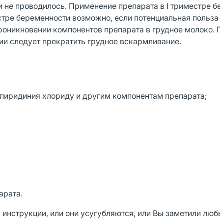
 не проводилось. Применение препарата в I триместре 
естре беременности возможно, если потенциальная польза
роникновении компонентов препарата в грудное молоко. 
ии следует прекратить грудное вскармливание.
лпиридиния хлориду и другим компонентам препарата;
арата.
инструкции, или они усугубляют­ся, или Вы заметили лю