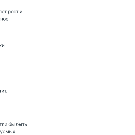
ет рост и
бное
ки
ит.
гли бы быть
руемых