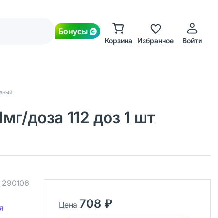
Бонусы
Корзина
Избранное
Войти
леный
г/доза 112 доз 1 шт
.
290106
708 ₽
Цена
я