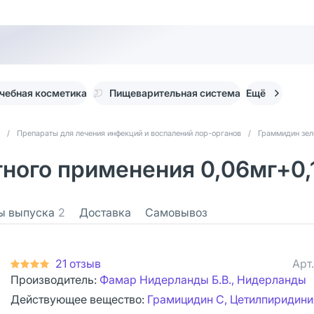
чебная косметика
Пищеварительная система
Ещё
/
Препараты для лечения инфекций и воспалений лор-органов
/
Граммидин зе
ого применения 0,06мг+0,1м
ы выпуска
2
Доставка
Самовывоз
21 отзыв
Арт
Производитель:
Фамар Нидерланды Б.В., Нидерланды
Действующее вещество:
Грамицидин С, Цетилпиридини