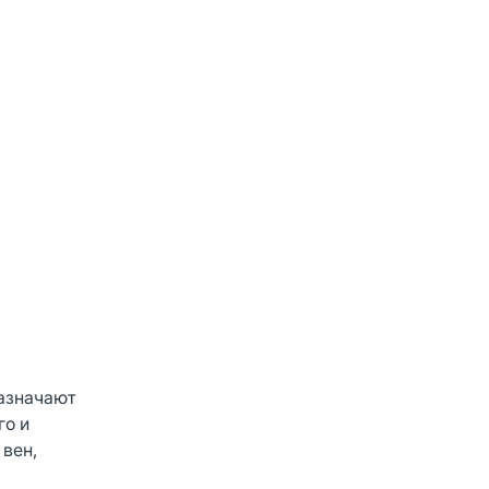
азначают
го и
 вен,