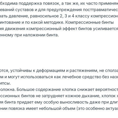
обходима поддержка повязок, а так же, их часто применя
леваний суставов и для предупреждения посттравматичес
ать давление, равносильное 2, 3 и 4 классу компрессион
 бинтование и по какой методике. Компрессионные бинты
емя движения компрессионный эффект бинтов усиливается
енному при наложении бинта.
тся, устойчивы к деформациям и растяжениям, не сполз
 и могут использоваться как лечебное средство без наз
ипсы.
 волокна. Большое содержание хлопка снижает вероятнос
ессионных бинтов не затрудняет кожное дыхание, хлопок
ия бинта придает ему особую выносливость даже при дл
ии повязка имеет небольшой объем (это особенно актуа