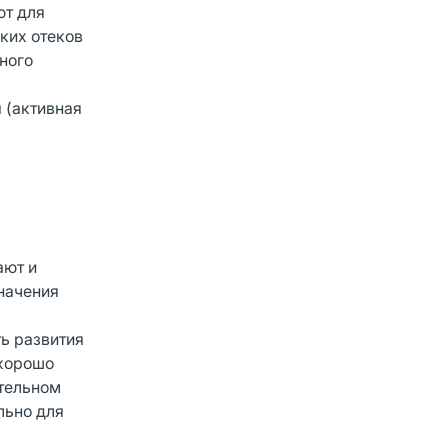
ют для
ких отеков
ного
 (активная
ают и
начения
ть развития
 хорошо
ительном
льно для