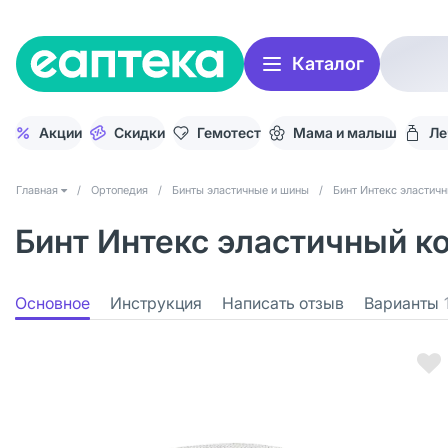
Каталог
Акции
Скидки
Гемотест
Мама и малыш
Ле
Главная
/
Ортопедия
/
Бинты эластичные и шины
/
Бинт Интекс эластич
Бинт Интекс эластичный ко
Основное
Инструкция
Написать отзыв
Варианты