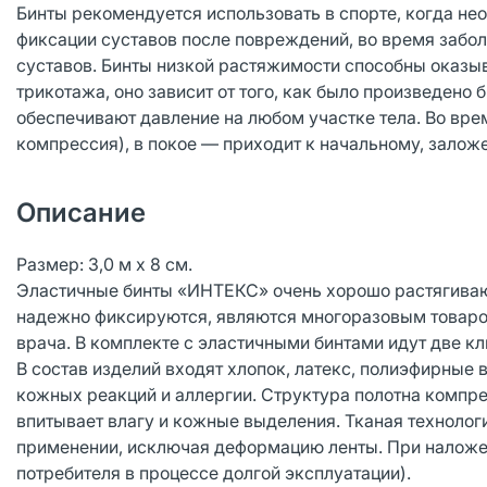
Бинты рекомендуется использовать в спорте, когда не
фиксации суставов после повреждений, во время забо
суставов. Бинты низкой растяжимости способны оказыв
трикотажа, оно зависит от того, как было произведено
обеспечивают давление на любом участке тела. Во вр
компрессия), в покое — приходит к начальному, залож
Описание
Размер: 3,0 м х 8 см.
Эластичные бинты «ИНТЕКС» очень хорошо растягиваю
надежно фиксируются, являются многоразовым товаром
врача. В комплекте с эластичными бинтами идут две кл
В состав изделий входят хлопок, латекс, полиэфирные
кожных реакций и аллергии. Структура полотна компр
впитывает влагу и кожные выделения. Тканая технолог
применении, исключая деформацию ленты. При наложен
потребителя в процессе долгой эксплуатации).