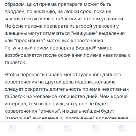
образом, цикл приема препарата может быть
продлен, по желанию, на любой срок, пока не
закончатся активные таблетки из второй упаковки.
На фоне приема препарата из второй упаковки у
женщины могут отмечаться "мажущие" выделения
или "прорывные" маточные кровотечения.
Регулярный прием препарата Видора® микро
возобновляется после окончания приема неактивных
таблеток.
Чтобы перенести начало менструальноподобного
кровотечения на другой день недели, женщине
следует сократить длительность приема неактивных
таблеток на желаемое количество дней. Чем короче
интервал, тем выше риск, что у нее не будет
кровотечения "отмены", и в дальнейшем будут
"мажущие" выделения и "прорывные" кровотечения
во время приема таблеток из второй упаковки.
В корзину за
1 106
руб.