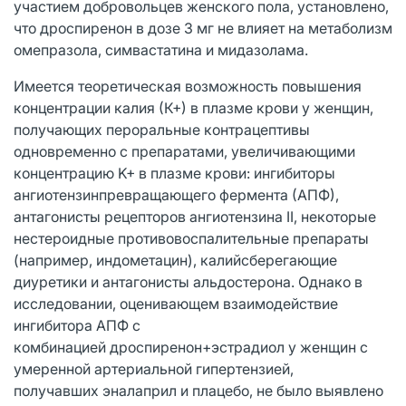
участием добровольцев женского пола, установлено,
что дроспиренон в дозе 3 мг не влияет на метаболизм
омепразола, симвастатина и мидазолама.
Имеется теоретическая возможность повышения
концентрации калия (К+) в плазме крови у женщин,
получающих пероральные контрацептивы
одновременно с препаратами, увеличивающими
концентрацию K+ в плазме крови: ингибиторы
ангиотензинпревращающего фермента (АПФ),
антагонисты рецепторов ангиотензина II, некоторые
нестероидные противовоспалительные препараты
(например, индометацин), калийсберегающие
диуретики и антагонисты альдостерона. Однако в
исследовании, оценивающем взаимодействие
ингибитора АПФ с
комбинацией дроспиренон+эстрадиол у женщин с
умеренной артериальной гипертензией,
получавших эналаприл и плацебо, не было выявлено