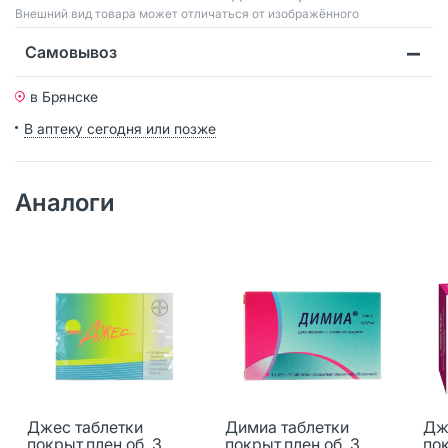
Bнешний вид товара может отличаться от изображённого
Самовывоз
в Брянске
В аптеку сегодня или позже
Аналоги
Джес таблетки
Димиа таблетки
Дж
покрыт.плен.об. 3
покрыт.плен.об. 3
пок