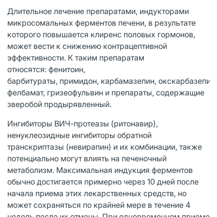
Длительное лечение препаратами, индукторами
микросомальных ферментов печени, в результате
которого повышается клиренс половых гормонов,
может вести к снижению контрацептивной
эффективности. К таким препаратам
относятся: фенитоин,
барбитураты, примидон, карбамазепин, окскарбазепин,
фелбамат, гризеофульвин и препараты, содержащие
зверобой продырявленный.
Ингибиторы ВИЧ-протеазы (ритонавир),
ненуклеозидные ингибиторы обратной
транскриптазы (невирапин) и их комбинации, также
потенциально могут влиять на печеночный
метаболизм. Максимальная индукция ферментов
обычно достигается примерно через 10 дней после
начала приема этих лекарственных средств, но
может сохраняться по крайней мере в течение 4
недель после их отмены. При одновременном приеме