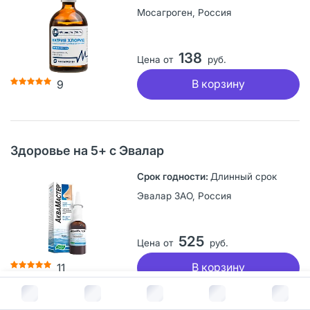
Мосагроген, Россия
138
Цена от
руб.
В корзину
9
Здоровье на 5+ с Эвалар
Длинный срок
Эвалар ЗАО, Россия
525
Цена от
руб.
В корзину
11
В корзину за
155
руб.
Страница носит информационный характер о наличии препаратов.