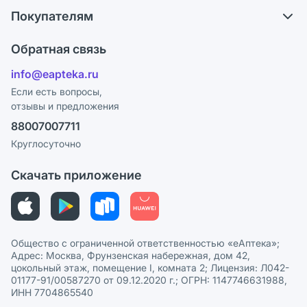
О компании
Обмен и возврат
Покупателям
Карьера
Что с моим заказом?
Оплата
Поставщики
Обратная связь
Ответы на вопросы
Отзывы
Лицензия
info@eapteka.ru
Блог
Программа СберСпасибо
Реклама на сайте
Если есть вопросы,
отзывы и предложения
Политика конфиденциальности
Ваши товары на ЕАПТЕКЕ
88007007711
Пользовательское соглашение
Сотрудничество для аптек
Круглосуточно
Политика рекомендаций
СМИ о нас
Скачать приложение
Этика и соответствие
Политика в отношении обработки персональных данных
Общество с ограниченной ответственностью «еАптека»;
Адрес: Москва, Фрунзенская набережная, дом 42,
цокольный этаж, помещение I, комната 2; Лицензия: Л042-
01177-91/00587270 от 09.12.2020 г.; ОГРН: 1147746631988,
ИНН 7704865540