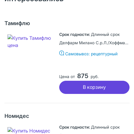
Тамифлю
Длинный срок
Делфарм Милано С.р.Л./Хоффманн ля Рош, Италия
Самовывоз: рецептурный
875
Цена от
руб.
В корзину
Номидес
Длинный срок