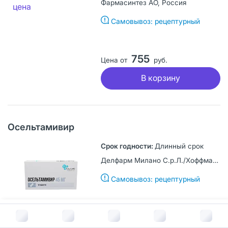
Фармасинтез АО, Россия
Самовывоз: рецептурный
755
Цена от
руб.
В корзину
Осельтамивир
Длинный срок
Делфарм Милано С.р.Л./Хоффманн ля Рош, Италия
Самовывоз: рецептурный
В корзину за
484
руб.
875
Цена от
руб.