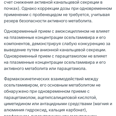
счет снижения активной канальцевой секреции в
почках). Однако коррекции дозы при одновременном
применении с пробенецидом не требуется, учитывая
резерв безопасности активного метаболита.
Одновременный прием с амоксициллином не влияет
на плазменные концентрации осельтамивира и его
компонентов, демонстрируя слабую конкуренцию за
выведение путем анионной канальцевой секреции.
Одновременный прием с парацетамолом не влияет
на плазменные концентрации осельтамивира и его
активного метаболита или парацетамола.
Фармакокинетических взаимодействий между
осельтамивиром, его основным метаболитом не
обнаружено при одновременном приеме с
парацетамолом, ацетилсалициловой кислотой,
циметидином или антацидными средствами (магния и
алюминия гидроксид, кальция карбонат),
варфарином, римантадином или амантадином.