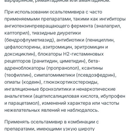
При использовании осальтемивира с часто
применяемыми препаратами, такими как ингибиторы
ангиотензинпревращающего фермента (эналаприл,
каптоприл), тиазидные диуретики
(бендрофлуметиазид), антибиотики (пенициллин,
цефалоспорины, азитромицин, эритромицин и
доксициклин), блокаторы Н2-гистаминовых
рецепторов (ранитидин, циметидин), бета-
адреноблокаторы (пропранолол), ксантины
(теофиллин), симпатомиметики (псевдоэфедрин),
опиаты (кодеин), глюкокортикостероиды,
ингаляционные бронхолитики и ненаркотические
анальгетики (ацетилсалициловая кислота, ибупрофен
и парацетамол), изменений характера или частоты
нежелательных явлений не наблюдалось.
Применять осельтамивир в комбинации с
препаратами, имеющими узкую широту