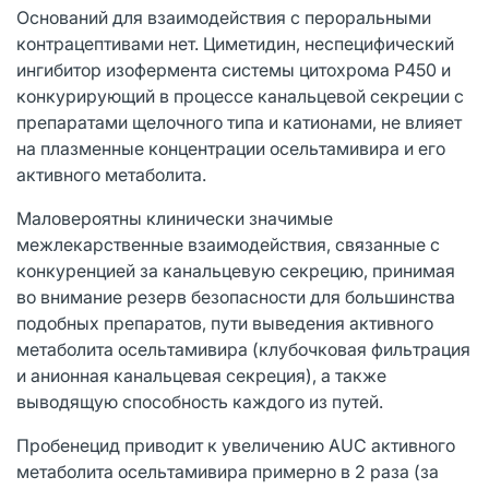
Оснований для взаимодействия с пероральными
контрацептивами нет. Циметидин, неспецифический
ингибитор изофермента системы цитохрома P450 и
конкурирующий в процессе канальцевой секреции с
препаратами щелочного типа и катионами, не влияет
на плазменные концентрации осельтамивира и его
активного метаболита.
Маловероятны клинически значимые
межлекарственные взаимодействия, связанные с
конкуренцией за канальцевую секрецию, принимая
во внимание резерв безопасности для большинства
подобных препаратов, пути выведения активного
метаболита осельтамивира (клубочковая фильтрация
и анионная канальцевая секреция), а также
выводящую способность каждого из путей.
Пробенецид приводит к увеличению AUC активного
метаболита осельтамивира примерно в 2 раза (за