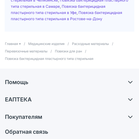
стерильная в Челябинске
,
Повязка бактерицидная пластырного
типа стерильная в Самаре
,
Повязка бактерицидная
пластырного типа стерильная в Уфе
,
Повязка бактерицидная
пластырного типа стерильная в Ростове-на-Дону
Главная
/
Медицинские изделия
/
Расходные материалы
/
Перевязочные материалы
/
Повязки для ран
/
Повязка бактерицидная пластырного типа стерильная
Помощь
Доставка
ЕАПТЕКА
Самовывоз из аптек
О компании
Обмен и возврат
Покупателям
Карьера
Что с моим заказом?
Оплата
Поставщики
Обратная связь
Ответы на вопросы
Отзывы