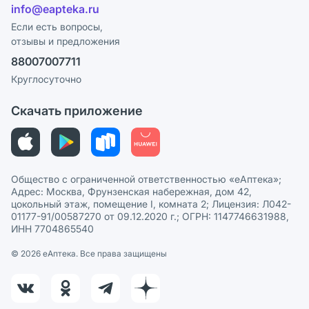
Лицензия
info@eapteka.ru
Блог
Программа СберСпасибо
Реклама на сайте
Если есть вопросы,
отзывы и предложения
Политика конфиденциальности
Ваши товары на ЕАПТЕКЕ
88007007711
Пользовательское соглашение
Сотрудничество для аптек
Круглосуточно
Политика рекомендаций
СМИ о нас
Скачать приложение
Этика и соответствие
Политика в отношении обработки персональных данных
Общество с ограниченной ответственностью «еАптека»;
Адрес: Москва, Фрунзенская набережная, дом 42,
цокольный этаж, помещение I, комната 2; Лицензия: Л042-
01177-91/00587270 от 09.12.2020 г.; ОГРН: 1147746631988,
ИНН 7704865540
© 2026 eАптека. Все права защищены