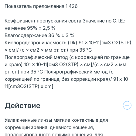
Показатель преломления 1,426
Коэффициент пропускания света Значение по C.I.E.:
не менее 95% ± 2,5 %
Влагосодержание 36 % ± 3 %
Кислородопроницаемость (Dk) 91 × 10-11[см3 O2(STP)
× см]/ (с × см2 × мм рт. ст.) при 35 °C
Полярографический метод (с коррекцией по границе
и краю) 101 × 10-11[см3 O2(STP) × см]/(с × см2 × мм
рт. ст.) при 35 °C Полярографический метод (с
коррекцией по границе, без коррекции края)/ 91 x 10
11[cm3O2(STP) x cm]
Действие
Увлажненные линзы мягкие контактные для
коррекции зрения, дневного ношения,
пролонгированного режима ношения, для