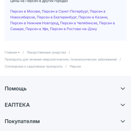
Цены на Персен в других городах
Персен в Москве
,
Персен в Санкт-Петербург
,
Персен в
Новосибирске
,
Персен в Екатеринбург
,
Персен в Казани
,
Персен в Нижнем Новгород
,
Персен в Челябинске
,
Персен в
Самаре
,
Персен в Уфе
,
Персен в Ростове-на-Дону
Главная
/
Лекарственные средства
/
Препараты для лечения неврологических, психиатрических заболеваний
/
Снотворные и седативные препараты
/
Персен
Помощь
Доставка
ЕАПТЕКА
Самовывоз из аптек
О компании
Обмен и возврат
Покупателям
Карьера
Что с моим заказом?
Оплата