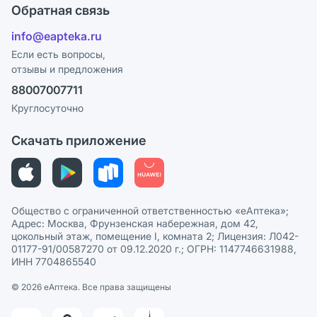
Поставщики
Обратная связь
Ответы на вопросы
Отзывы
Лицензия
info@eapteka.ru
Блог
Программа СберСпасибо
Реклама на сайте
Если есть вопросы,
отзывы и предложения
Политика конфиденциальности
Ваши товары на ЕАПТЕКЕ
88007007711
Пользовательское соглашение
Сотрудничество для аптек
Круглосуточно
Политика рекомендаций
СМИ о нас
Скачать приложение
Этика и соответствие
Политика в отношении обработки персональных данных
Общество с ограниченной ответственностью «еАптека»;
Адрес: Москва, Фрунзенская набережная, дом 42,
цокольный этаж, помещение I, комната 2; Лицензия: Л042-
01177-91/00587270 от 09.12.2020 г.; ОГРН: 1147746631988,
ИНН 7704865540
© 2026 eАптека. Все права защищены