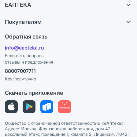
ЕАПТЕКА
Самовывоз из аптек
О компании
Обмен и возврат
Покупателям
Карьера
Что с моим заказом?
Оплата
Поставщики
Обратная связь
Ответы на вопросы
Отзывы
Лицензия
info@eapteka.ru
Блог
Программа СберСпасибо
Реклама на сайте
Если есть вопросы,
отзывы и предложения
Политика конфиденциальности
Ваши товары на ЕАПТЕКЕ
88007007711
Пользовательское соглашение
Сотрудничество для аптек
Круглосуточно
Политика рекомендаций
СМИ о нас
Скачать приложение
Этика и соответствие
Политика в отношении обработки персональных данных
Общество с ограниченной ответственностью «еАптека»;
Адрес: Москва, Фрунзенская набережная, дом 42,
цокольный этаж, помещение I, комната 2; Лицензия: Л042-