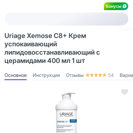
Бонусы
Uriage Xemose C8+ Крем
успокаивающий
липидовосстанавливающий с
церамидами 400 мл 1 шт
Основное
Инструкция
Отзывы
54
Вари