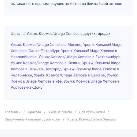
выписанного врачом, осуществляется до ближайшей
аптеки
.
Цены на Урьяж Ксемоз/Uriage Xemose в других городах
Урьяж Ксемоз/Uriage Xemose в Москве
,
Урьяж Ксемоз/Uriage
Xemose в Санкт-Петербург
,
Урьяж Ксемоз/Uriage Xemose в
Новосибирске
,
Урьяж Ксемоз/Uriage Xemose в Екатеринбург
,
Урьяж Ксемоз/Uriage Xemose в Казани
,
Урьяж Ксемоз/Uriage
Xemose в Нижнем Новгород
,
Урьяж Ксемоз/Uriage Xemose в
Челябинске
,
Урьяж Ксемоз/Uriage Xemose в Самаре
,
Урьяж
Ксемоз/Uriage Xemose в Уфе
,
Урьяж Ксемоз/Uriage Xemose в
Ростове-на-Дону
Главная
/
Красота
/
Уход за лицом
/
Для сухой кожи
/
Увлажнение и питание сухой кожи
/
Урьяж Ксемоз/Uriage Xemose