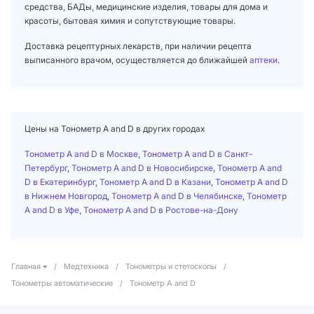
средства, БАДы, медицинские изделия, товары для дома и
красоты, бытовая химия и сопутствующие товары.
Доставка рецептурных лекарств, при наличии рецепта
выписанного врачом, осуществляется до ближайшей
аптеки
.
Цены на Тонометр A and D в других городах
Тонометр A and D в Москве
,
Тонометр A and D в Санкт-
Петербург
,
Тонометр A and D в Новосибирске
,
Тонометр A and
D в Екатеринбург
,
Тонометр A and D в Казани
,
Тонометр A and D
в Нижнем Новгород
,
Тонометр A and D в Челябинске
,
Тонометр
A and D в Уфе
,
Тонометр A and D в Ростове-на-Дону
Главная
/
Медтехника
/
Тонометры и стетоскопы
/
Тонометры автоматические
/
Тонометр A and D