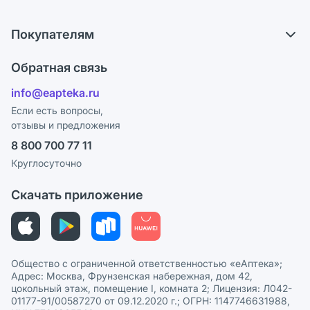
Обмен и возврат
О компании
Что с моим заказом?
Покупателям
Карьера
Ответы на вопросы
Оплата
Поставщики
Обратная связь
Блог
Отзывы
Лицензия
info@eapteka.ru
Программа СберСпасибо
Реклама на сайте
Если есть вопросы,
отзывы и предложения
Политика конфиденциальности
Ваши товары на ЕАПТЕКЕ
8 800 700 77 11
Пользовательское соглашение
Сотрудничество для аптек
Круглосуточно
Политика рекомендаций
СМИ о нас
Скачать приложение
Этика и соответствие
Политика в отношении обработки персональных данных
Общество с ограниченной ответственностью «еАптека»;
Адрес: Москва, Фрунзенская набережная, дом 42,
цокольный этаж, помещение I, комната 2; Лицензия: Л042-
01177-91/00587270 от 09.12.2020 г.; ОГРН: 1147746631988,