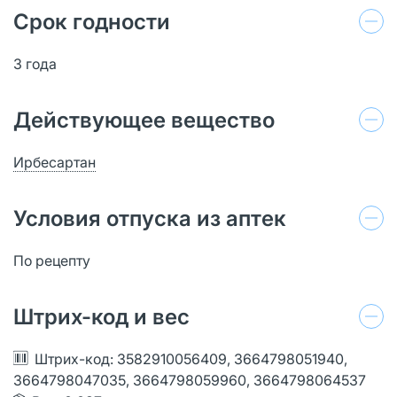
Срок годности
3 года
Действующее вещество
Ирбесартан
Условия отпуска из аптек
По рецепту
Штрих-код и вес
Штрих-код: 3582910056409, 3664798051940,
3664798047035, 3664798059960, 3664798064537