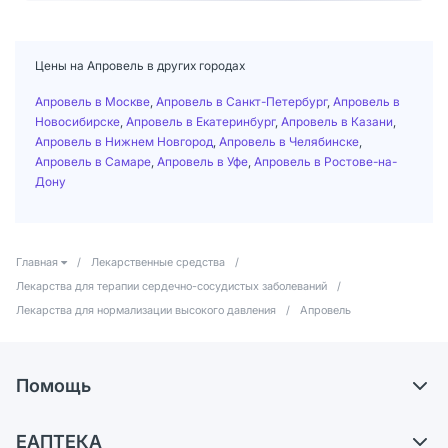
Цены на Апровель в других городах
Апровель в Москве
,
Апровель в Санкт-Петербург
,
Апровель в
Новосибирске
,
Апровель в Екатеринбург
,
Апровель в Казани
,
Апровель в Нижнем Новгород
,
Апровель в Челябинске
,
Апровель в Самаре
,
Апровель в Уфе
,
Апровель в Ростове-на-
Дону
Главная
/
Лекарственные средства
/
Лекарства для терапии сердечно-сосудистых заболеваний
/
Лекарства для нормализации высокого давления
/
Апровель
Помощь
Самовывоз из аптек
ЕАПТЕКА