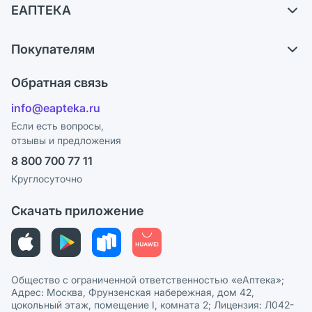
ЕАПТЕКА
Обмен и возврат
О компании
Что с моим заказом?
Покупателям
Карьера
Ответы на вопросы
Оплата
Поставщики
Обратная связь
Блог
Отзывы
Лицензия
info@eapteka.ru
Программа СберСпасибо
Реклама на сайте
Если есть вопросы,
отзывы и предложения
Политика конфиденциальности
Ваши товары на ЕАПТЕКЕ
8 800 700 77 11
Пользовательское соглашение
Сотрудничество для аптек
Круглосуточно
Политика рекомендаций
СМИ о нас
Скачать приложение
Этика и соответствие
Политика в отношении обработки персональных данных
Общество с ограниченной ответственностью «еАптека»;
Адрес: Москва, Фрунзенская набережная, дом 42,
цокольный этаж, помещение I, комната 2; Лицензия: Л042-