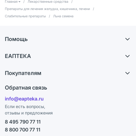
Главная
/
Лекарственные средства
/
Препараты для лечения желудка, кишечника, печени
/
Слабительные препараты
/
Льна семена
Помощь
Самовывоз из аптек
ЕАПТЕКА
Обмен и возврат
О компании
Что с моим заказом?
Покупателям
Карьера
Ответы на вопросы
Оплата
Поставщики
Обратная связь
Блог
Отзывы
Лицензия
info@eapteka.ru
Программа СберСпасибо
Реклама на сайте
Если есть вопросы,
отзывы и предложения
Политика конфиденциальности
Ваши товары на ЕАПТЕКЕ
8 495 790 77 11
Пользовательское соглашение
Сотрудничество для аптек
8 800 700 77 11
Политика рекомендаций