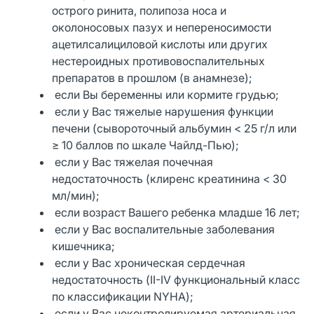
острого ринита, полипоза носа и
околоносовых пазух и непереносимости
ацетилсалициловой кислоты или других
нестероидных противовоспалительных
препаратов в прошлом (в анамнезе);
если Вы беременны или кормите грудью;
если у Вас тяжелые нарушения функции
печени (сывороточный альбумин < 25 г/л или
≥ 10 баллов по шкале Чайлд-Пью);
если у Вас тяжелая почечная
недостаточность (клиренс креатинина < 30
мл/мин);
если возраст Вашего ребенка младше 16 лет;
если у Вас воспалительные заболевания
кишечника;
если у Вас хроническая сердечная
недостаточность (II-IV функциональный класс
по классификации NYHA);
если у Вас неконтролируемая артериальная