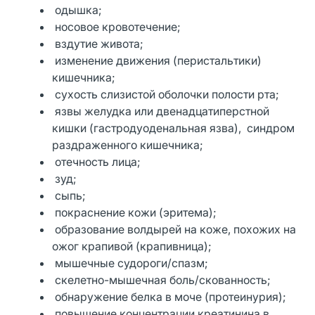
одышка;
носовое кровотечение;
вздутие живота;
изменение движения (перистальтики)
кишечника;
сухость слизистой оболочки полости рта;
язвы желудка или двенадцатиперстной
кишки (гастродуоденальная язва), синдром
раздраженного кишечника;
отечность лица;
зуд;
сыпь;
покраснение кожи (эритема);
образование волдырей на коже, похожих на
ожог крапивой (крапивница);
мышечные судороги/спазм;
скелетно-мышечная боль/скованность;
обнаружение белка в моче (протеинурия);
повышение концентрации креатинина в