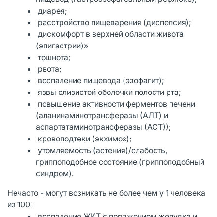
диарея;
расстройство пищеварения (диспепсия);
дискомфорт в верхней области живота
(эпигастрии)»
тошнота;
рвота;
воспаление пищевода (эзофагит);
язвы слизистой оболочки полости рта;
повышение активности ферментов печени
(аланинаминотрансферазы (АЛТ) и
аспартатаминотрансферазы (АСТ));
кровоподтеки (экхимоз);
утомляемость (астения)/слабость,
гриппоподобное состояние (гриппоподобный
синдром).
Нечасто - могут возникать не более чем у 1 человека
из 100:
воспаление ЖКТ с поражением желудка и