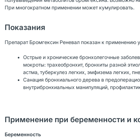
полувыведения метаболитов бромгексина. Возможно ни
При многократном применении может кумулировать.
Показания
Препарат Бромгексин Реневал показан к применению у в
Острые и хронические бронхолегочные заболе
мокроты: трахеобронхит, бронхиты разной этио
астма, туберкулез легких, эмфизема легких, п
Санация бронхиального дерева в предоперацио
внутрибронхиальных манипуляций, профилактика
Применение при беременности и к
Беременность