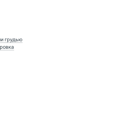
ии грудью
ровка