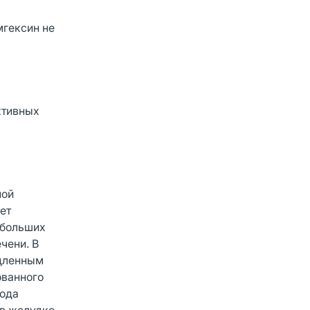
мгексин не
ктивных
ной
ет
ебольших
чени. В
едленным
ованного
иода