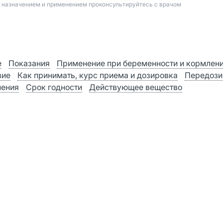
д назначением и применением проконсультируйтесь с врачом
е
Показания
Применение при беременности и кормлен
вие
Как принимать, курс приема и дозировка
Передози
нения
Срок годности
Действующее вещество