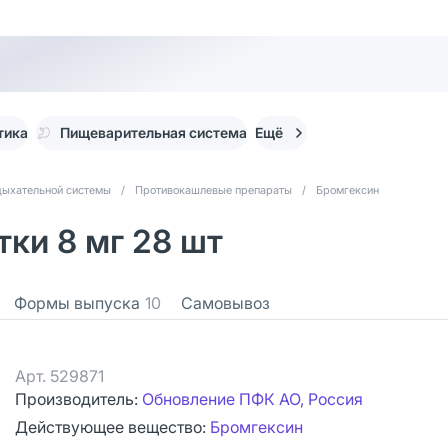
тика
Пищеварительная система
Ещё
дыхательной системы
/
Противокашлевые препараты
/
Бромгексин
ки 8 мг 28 шт
Формы выпуска
10
Самовывоз
Арт.
529871
Производитель:
Обновление ПФК АО, Россия
Действующее вещество:
Бромгексин