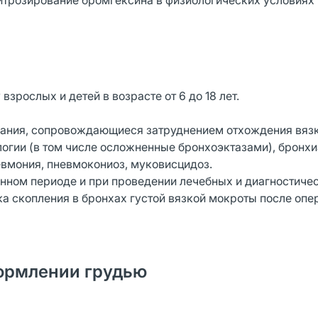
трозирование бромгексина в физиологических условиях 
зрослых и детей в возрасте от 6 до 18 лет.
вания, сопровождающиеся затруднением отхождения вяз
логии (в том числе осложненные бронхоэктазами), бронх
невмония, пневмокониоз, муковисцидоз.
нном периоде и при проведении лечебных и диагностиче
 скопления в бронхах густой вязкой мокроты после опе
ормлении грудью