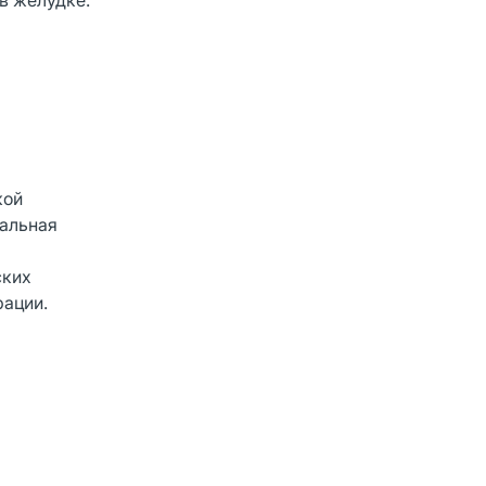
в желудке.
кой
иальная
ских
рации.