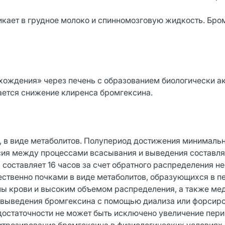
кает в грудное молоко и спинномозговую жидкость. Бро
хождения» через печень с образованием биологически а
ается снижение клиренса бромгексина.
, в виде метаболитов. Полупериод достижения минималь
сия между процессами всасывания и выведения составля
 составляет 16 часов за счет обратного распределения н
ственно почками в виде метаболитов, образующихся в пе
змы крови и высоким объемом распределения, а также м
о выведения бромгексина с помощью диализа или форсир
достаточности не может быть исключено увеличение пер