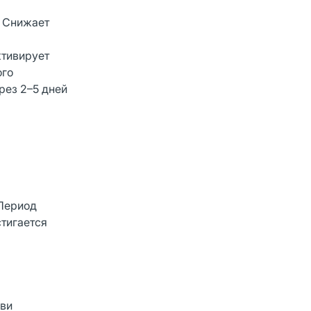
. Снижает
ктивирует
ого
рез 2–5 дней
 Период
стигается
ови