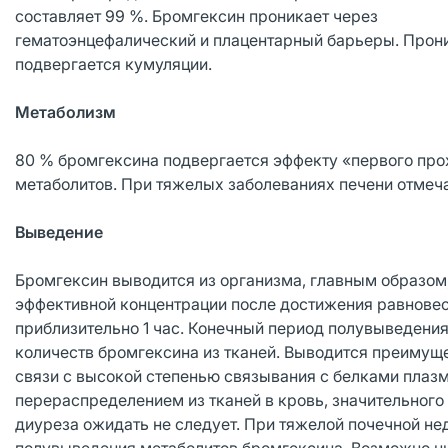
составляет 99 %. Бромгексин проникает через
гематоэнцефалический и плацентарный барьеры. Прони
подвергается кумуляции.
Метаболизм
80 % бромгексина подвергается эффекту «первого про
метаболитов. При тяжелых заболеваниях печени отмеч
Выведение
Бромгексин выводится из организма, главным образом
эффективной концентрации после достижения равнове
приблизительно 1 час. Конечный период полувыведения
количеств бромгексина из тканей. Выводится преимуще
связи с высокой степенью связывания с белками пла
перераспределением из тканей в кровь, значительног
диуреза ожидать не следует. При тяжелой почечной не