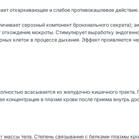
вает отхаркивающее и слабое противокашлевое действие
ичивает серозный компонент бронхиального секрета); а
т отхождение мокроты. Стимулирует выработку эндогенн
рных клеток в процессе дыхания. Эффект проявляется че
полностью всасывается из желудочно-кишечного тракта.
ая концентрация в плазме крови после приема внутрь до
г массы тела. Степень связывания с белками плазмы кр