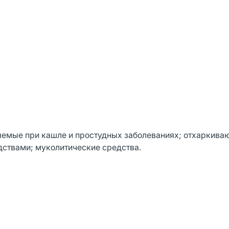
емые при кашле и простудных заболеваниях; отхаркива
ствами; муколитические средства.