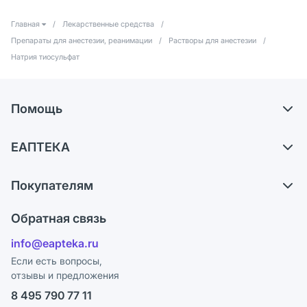
Главная
/
Лекарственные средства
/
Препараты для анестезии, реанимации
/
Растворы для анестезии
/
Натрия тиосульфат
Помощь
Самовывоз из аптек
ЕАПТЕКА
Обмен и возврат
О компании
Что с моим заказом?
Покупателям
Карьера
Ответы на вопросы
Оплата
Поставщики
Обратная связь
Блог
Отзывы
Лицензия
info@eapteka.ru
Программа СберСпасибо
Реклама на сайте
Если есть вопросы,
отзывы и предложения
Политика конфиденциальности
Ваши товары на ЕАПТЕКЕ
8 495 790 77 11
Пользовательское соглашение
Сотрудничество для аптек