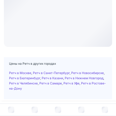
Цены на Ретч в других городах
Ретч в Москве
,
Ретч в Санкт-Петербург
,
Ретч в Новосибирске
,
Ретч в Екатеринбург
,
Ретч в Казани
,
Ретч в Нижнем Новгород
,
Ретч в Челябинске
,
Ретч в Самаре
,
Ретч в Уфе
,
Ретч в Ростове-
на-Дону
В корзину за
416
руб.
Главная
/
Лекарственные средства
/
Препараты для лечения желудка, кишечника, печени
/