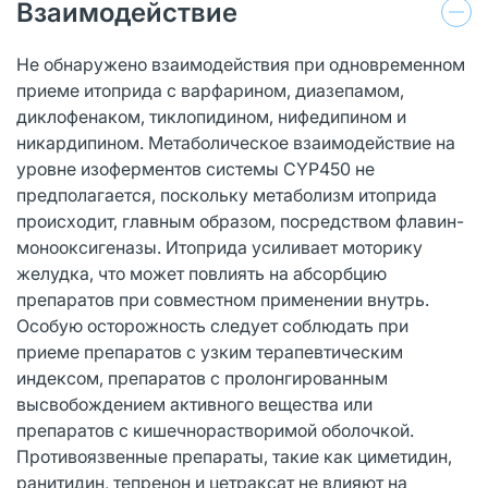
Взаимодействие
Не обнаружено взаимодействия при одновременном
приеме итоприда с варфарином, диазепамом,
диклофенаком, тиклопидином, нифедипином и
никардипином. Метаболическое взаимодействие на
уровне изоферментов системы CYP450 не
предполагается, поскольку метаболизм итоприда
происходит, главным образом, посредством флавин-
монооксигеназы. Итоприда усиливает моторику
желудка, что может повлиять на абсорбцию
препаратов при совместном применении внутрь.
Особую осторожность следует соблюдать при
приеме препаратов с узким терапевтическим
индексом, препаратов с пролонгированным
высвобождением активного вещества или
препаратов с кишечнорастворимой оболочкой.
Противоязвенные препараты, такие как циметидин,
ранитидин, тепренон и цетраксат не влияют на