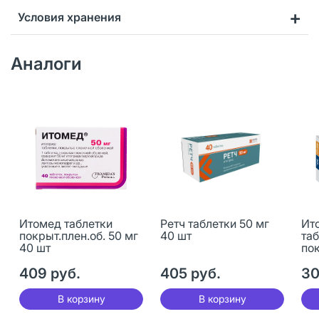
Условия хранения
Аналоги
Итомед таблетки
Ретч таблетки 50 мг
Ит
покрыт.плен.об. 50 мг
40 шт
та
40 шт
пок
40
409 руб.
405 руб.
30
В корзину
В корзину