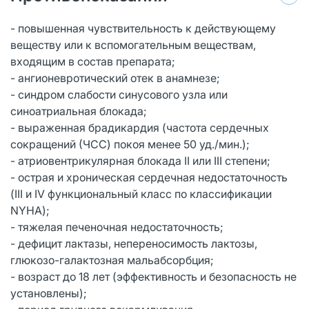
- повышенная чувствительность к действующему
веществу или к вспомогательным веществам,
входящим в состав препарата;
- ангионевротический отек в анамнезе;
- синдром слабости синусового узла или
синоатриальная блокада;
- выраженная брадикардия (частота сердечных
сокращений (ЧСС) покоя менее 50 уд./мин.);
- атриовентрикулярная блокада II или III степени;
- острая и хроническая сердечная недостаточность
(III и IV функциональный класс по классификации
NYHA);
- тяжелая печеночная недостаточность;
- дефицит лактазы, непереносимость лактозы,
глюкозо-галактозная мальабсорбция;
- возраст до 18 лет (эффективность и безопасность не
установлены);