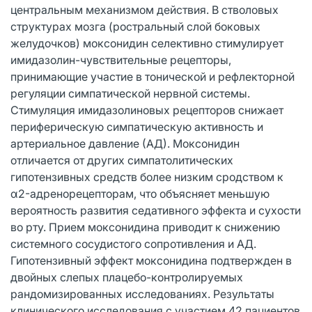
центральным механизмом действия. В стволовых
структурах мозга (ростральный слой боковых
желудочков) моксонидин селективно стимулирует
имидазолин-чувствительные рецепторы,
принимающие участие в тонической и рефлекторной
регуляции симпатической нервной системы.
Стимуляция имидазолиновых рецепторов снижает
периферическую симпатическую активность и
артериальное давление (АД). Моксонидин
отличается от других симпатолитических
гипотензивных средств более низким сродством к
α2-адренорецепторам, что объясняет меньшую
вероятность развития седативного эффекта и сухости
во рту. Прием моксонидина приводит к снижению
системного сосудистого сопротивления и АД.
Гипотензивный эффект моксонидина подтвержден в
двойных слепых плацебо-контролируемых
рандомизированных исследованиях. Результаты
клинического исследования с участием 42 пациентов