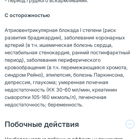
- период грудного вскармливания.
С осторожностью
Атриовентрикулярная блокада I степени (риск
развития брадикардии), заболевания коронарных
артерий (в т.ч. ишемическая болезнь сердца,
нестабильная стенокардия, ранний постинфарктный
период), заболевания периферического
кровообращения (в т.ч. перемежающаяся хромота,
синдром Рейно), эпилепсия, болезнь Паркинсона,
депрессия, глаукома; умеренная почечная
недостаточность (КК 30-60 мл/мин, креатинин
сыворотки 105-160 мкмоль/л), печеночная
недостаточность; беременность.
Побочные действия
Наиболее частые побочные эффекты у пациентов,