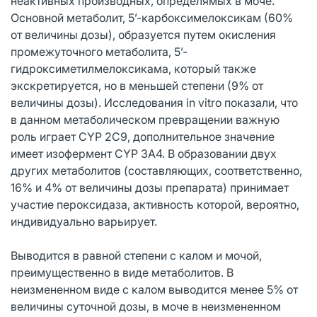
неактивных производных, определямых в моче.
Основной метаболит, 5’-карбоксимелоксикам (60%
от величины дозы), образуется путем окисления
промежуточного метаболита, 5’-
гидроксиметилмелоксикама, который также
экскретируется, но в меньшей степени (9% от
величины дозы). Исследования in vitro показали, что
в данном метаболическом превращении важную
роль играет CYP 2C9, дополнительное значение
имеет изофермент CYP 3А4. В образовании двух
других метаболитов (составляющих, соответственно,
16% и 4% от величины дозы препарата) принимает
участие пероксидаза, активность которой, вероятно,
индивидуально варьирует.
Выводится в равной степени с калом и мочой,
преимущественно в виде метаболитов. В
неизмененном виде с калом выводится менее 5% от
величины суточной дозы, в моче в неизмененном