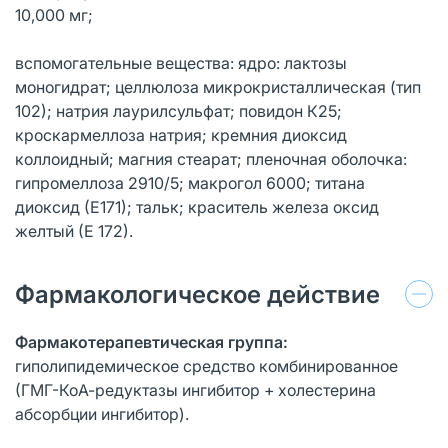
10,000 мг;
вспомогательные вещества: ядро: лактозы
моногидрат; целлюлоза микрокристаллическая (тип
102); натрия лаурилсульфат; повидон К25;
кроскармеллоза натрия; кремния диоксид
коллоидный; магния стеарат; пленочная оболочка:
гипромеллоза 2910/5; макрогол 6000; титана
диоксид (Е171); тальк; краситель железа оксид
желтый (Е 172).
Фармакологическое действие
Фармакотерапевтическая группа:
гиполипидемическое средство комбинированное
(ГМГ-КоА-редуктазы ингибитор + холестерина
абсорбции ингибитор).