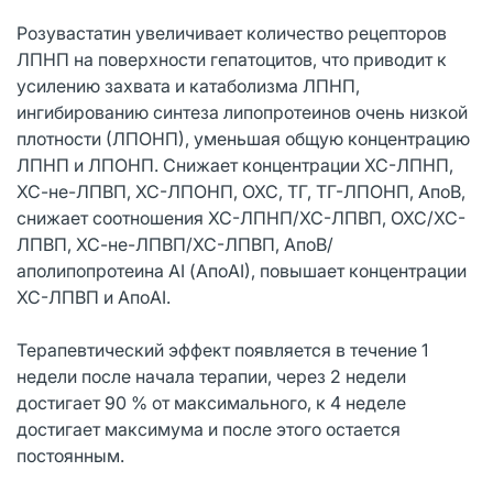
Розувастатин увеличивает количество рецепторов
ЛПНП на поверхности гепатоцитов, что приводит к
усилению захвата и катаболизма ЛПНП,
ингибированию синтеза липопротеинов очень низкой
плотности (ЛПОНП), уменьшая общую концентрацию
ЛПНП и ЛПОНП. Снижает концентрации ХС-ЛПНП,
ХС-не-ЛПВП, ХС-ЛПОНП, ОХС, ТГ, ТГ-ЛПОНП, АпоВ,
снижает соотношения ХС-ЛПНП/ХС-ЛПВП, ОХС/ХС-
ЛПВП, ХС-не-ЛПВП/ХС-ЛПВП, АпоВ/
аполипопротеина AI (АпоАI), повышает концентрации
ХС-ЛПВП и АпоAI.
Терапевтический эффект появляется в течение 1
недели после начала терапии, через 2 недели
достигает 90 % от максимального, к 4 неделе
достигает максимума и после этого остается
постоянным.