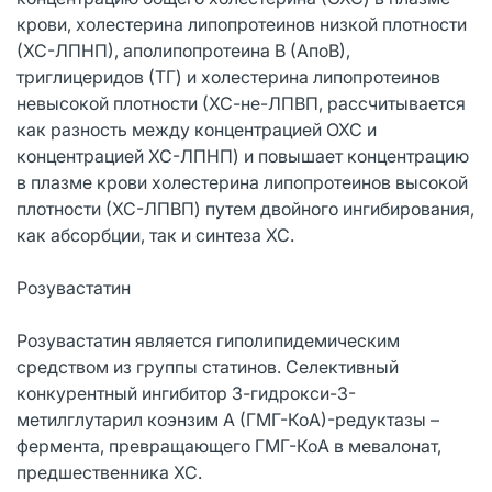
крови, холестерина липопротеинов низкой плотности
(ХС-ЛПНП), аполипопротеина В (АпоВ),
триглицеридов (ТГ) и холестерина липопротеинов
невысокой плотности (ХС-не-ЛПВП, рассчитывается
как разность между концентрацией ОХС и
концентрацией ХС-ЛПНП) и повышает концентрацию
в плазме крови холестерина липопротеинов высокой
плотности (ХС-ЛПВП) путем двойного ингибирования,
как абсорбции, так и синтеза ХС.
Розувастатин
Розувастатин является гиполипидемическим
средством из группы статинов. Селективный
конкурентный ингибитор 3-гидрокси-3-
метилглутарил коэнзим А (ГМГ-КоА)-редуктазы –
фермента, превращающего ГМГ-КоА в мевалонат,
предшественника ХС.