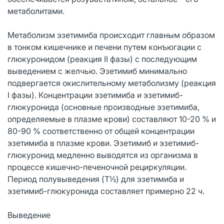
метаболитами.
Метаболизм эзетимиба происходит главным образом
в тонком кишечнике и печени путем конъюгации с
глюкуронидом (реакция II фазы) с последующим
выведением с желчью. Эзетимиб минимально
подвергается окислительному метаболизму (реакция
I фазы). Концентрации эзетимиба и эзетимиб-
глюкуронида (основные производные эзетимиба,
определяемые в плазме крови) составляют 10-20 % и
80-90 % соответственно от общей концентрации
эзетимиба в плазме крови. Эзетимиб и эзетимиб-
глюкуронид медленно выводятся из организма в
процессе кишечно-печеночной рециркуляции.
Период полувыведения (T½) для эзетимиба и
эзетимиб-глюкуронида составляет примерно 22 ч.
Выведение