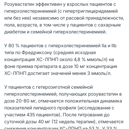
Розувастатин эффективен у взрослых пациентов с
гиперхолестеринемией (с гипертриглицеридемией
или без нее) независимо от расовой принадлежности,
пола, возраста, в том числе у пациентов с сахарным
диабетом и семейной гиперхолестеринемией.
У 80 % пациентов с гиперхолестеринемией IIa и IIb
типа по Фредриксону (средняя исходная
концентрация ХС-ЛПНП около 4,8 % ммоль/л) на
фоне приема препарата в дозе 10 мг концентрация
ХС-ЛПНП достигает значений менее 3 ммоль/л.
У пациентов с гетерозиготной семейной
гиперхолестеринемией, получающих розувастатин в
дозе 20-80 мг, отмечается положительная динамика
показателей липидного профиля (исследование с
участием 435 пациентов). После титрования до
суточной дозы 40 мг (12 недель терапии), отмечается
снижение концентрации ХС-ЛПНП на 53 %. У 33 %