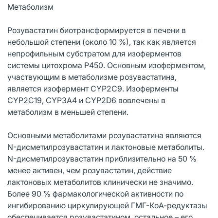
Метаболизм
Розувастатин биотрансформируется в печени в
небольшой степени (около 10 %), так как является
непрофильным субстратом для изоферментов
системы цитохрома Р450. Основным изоферментом,
участвующим в метаболизме розувастатина,
является изофермент CYP2C9. Изоферменты
CYP2C19, CYP3A4 и CYP2D6 вовлечены в
метаболизм в меньшей степени.
Основными метаболитами розувастатина являются
N-дисметилрозувастатин и лактоновые метаболиты.
N-дисметилрозувастатин приблизительно на 50 %
менее активен, чем розувастатин, действие
лактоновых метаболитов клинически не значимо.
Более 90 % фармакологической активности по
ингибированию циркулирующей ГМГ-КоА-редуктазы
обеспечивается розувастатином, остальное – его