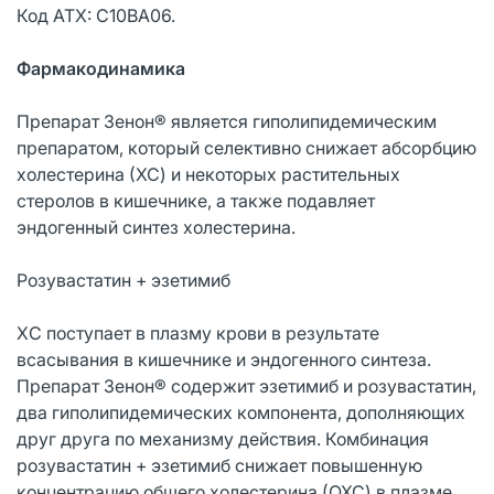
Код АТХ: C10BA06.
Фармакодинамика
Препарат Зенон® является гиполипидемическим
препаратом, который селективно снижает абсорбцию
холестерина (ХС) и некоторых растительных
стеролов в кишечнике, а также подавляет
эндогенный синтез холестерина.
Розувастатин + эзетимиб
ХC поступает в плазму крови в результате
всасывания в кишечнике и эндогенного синтеза.
Препарат Зенон® содержит эзетимиб и розувастатин,
два гиполипидемических компонента, дополняющих
друг друга по механизму действия. Комбинация
розувастатин + эзетимиб снижает повышенную
концентрацию общего холестерина (ОХС) в плазме