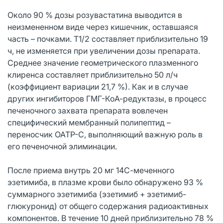
Около 90 % дозы розувастатина выводится в
неизмененном виде через кишечник, оставшаяся
часть – почками. T1/2 составляет приблизительно 19
ч, не изменяется при увеличении дозы препарата.
Среднее значение геометрического плазменного
клиренса составляет приблизительно 50 л/ч
(коэффициент вариации 21,7 %). Как и в случае
других ингибиторов ГМГ-КоА-редуктазы, в процесс
печеночного захвата препарата вовлечен
специфический мембранный полипептид –
переносчик ОАТР-С, выполняющий важную роль в
его печеночной элиминации.
После приема внутрь 20 мг 14С-меченного
эзетимиба, в плазме крови было обнаружено 93 %
суммарного эзетимиба (эзетимиб + эзетимиб-
глюкуронид) от общего содержания радиоактивных
компонентов. В течение 10 дней приблизительно 78 %