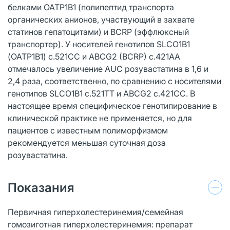
белками ОАТР1В1 (полипептид транспорта
органических анионов, участвующий в захвате
статинов гепатоцитами) и BCRP (эффлюксный
транспортер). У носителей генотипов SLCO1B1
(ОАТР1В1) с.521СС и ABCG2 (BCRP) с.421АА
отмечалось увеличение AUC розувастатина в 1,6 и
2,4 раза, соответственно, по сравнению с носителями
генотипов SLCO1B1 с.521TT и ABCG2 с.421СС. В
настоящее время специфическое генотипирование в
клинической практике не применяется, но для
пациентов с известным полиморфизмом
рекомендуется меньшая суточная доза
розувастатина.
Показания
Первичная гиперхолестеринемия/семейная
гомозиготная гиперхолестеринемия: препарат