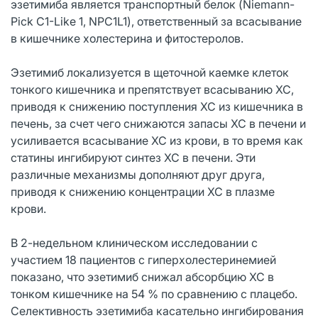
эзетимиба является транспортный белок (Niemann-
Pick C1-Like 1, NPC1L1), ответственный за всасывание
в кишечнике холестерина и фитостеролов.
Эзетимиб локализуется в щеточной каемке клеток
тонкого кишечника и препятствует всасыванию ХС,
приводя к снижению поступления ХС из кишечника в
печень, за счет чего снижаются запасы ХС в печени и
усиливается всасывание ХС из крови, в то время как
статины ингибируют синтез ХС в печени. Эти
различные механизмы дополняют друг друга,
приводя к снижению концентрации ХС в плазме
крови.
В 2-недельном клиническом исследовании с
участием 18 пациентов с гиперхолестеринемией
показано, что эзетимиб снижал абсорбцию ХС в
тонком кишечнике на 54 % по сравнению с плацебо.
Селективность эзетимиба касательно ингибирования