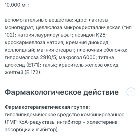
10,000 мг;
вспомогательные вещества: ядро: лактозы
моногидрат; целлюлоза микрокристаллическая (тип
102); натрия лаурилсульфат; повидон К25;
кроскармеллоза натрия; кремния диоксид
коллоидный; магния стеарат; пленочная оболочка:
гипромеллоза 2910/5; макрогол 6000; титана
диоксид (Е171); тальк; краситель железа оксид
желтый (Е 172).
Фармакологическое действие
Фармакотерапевтическая группа:
гиполипидемическое средство комбинированное
(ГМГ-КоА-редуктазы ингибитор + холестерина
абсорбции ингибитор).