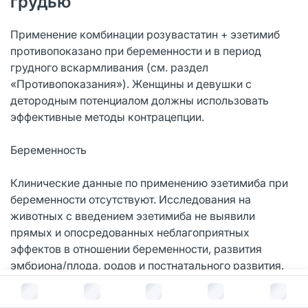
грудью
Применение комбинации розувастатин + эзетимиб
противопоказано при беременности и в период
грудного вскармливания (см. раздел
«Противопоказания»). Женщины и девушки с
детородным потенциалом должны использовать
эффективные методы контрацепции.
Беременность
Клинические данные по применению эзетимиба при
беременности отсутствуют. Исследования на
животных с введением эзетимиба не выявили
прямых и опосредованных неблагоприятных
эффектов в отношении беременности, развития
эмбриона/плода, родов и постнатального развития.
В корзину за
1 580
руб.
Поскольку холестерин и вещества, синтезируемые из