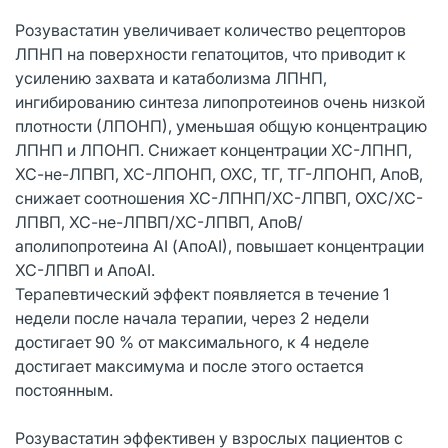
Розувастатин увеличивает количество рецепторов
ЛПНП на поверхности гепатоцитов, что приводит к
усилению захвата и катаболизма ЛПНП,
ингибированию синтеза липопротеинов очень низкой
плотности (ЛПОНП), уменьшая общую концентрацию
ЛПНП и ЛПОНП. Снижает концентрации ХС-ЛПНП,
ХС-не-ЛПВП, ХС-ЛПОНП, ОХС, ТГ, ТГ-ЛПОНП, АпоВ,
снижает соотношения ХС-ЛПНП/ХС-ЛПВП, ОХС/ХС-
ЛПВП, ХС-не-ЛПВП/ХС-ЛПВП, АпоВ/
аполипопротеина AI (АпоАI), повышает концентрации
ХС-ЛПВП и АпоAI.
Терапевтический эффект появляется в течение 1
недели после начала терапии, через 2 недели
достигает 90 % от максимального, к 4 неделе
достигает максимума и после этого остается
постоянным.
Розувастатин эффективен у взрослых пациентов с