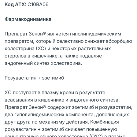
Код АТХ:
C10BA06.
Фармакодинамика
Препарат Зенон® является гиполипидемическим
препаратом, который селективно снижает абсорбцию
холестерина (ХС) и некоторых растительных
стеролов в кишечнике, а также подавляет
эндогенный синтез холестерина.
Розувастатин + эзетимиб
ХC поступает в плазму крови в результате
всасывания в кишечнике и эндогенного синтеза.
Препарат Зенон® содержит эзетимиб и розувастатин,
два гиполипидемических компонента, дополняющих
друг друга по механизму действия. Комбинация
розувастатин + эзетимиб снижает повышенную
концентрацию общего холестерина (ОХС) в плазме