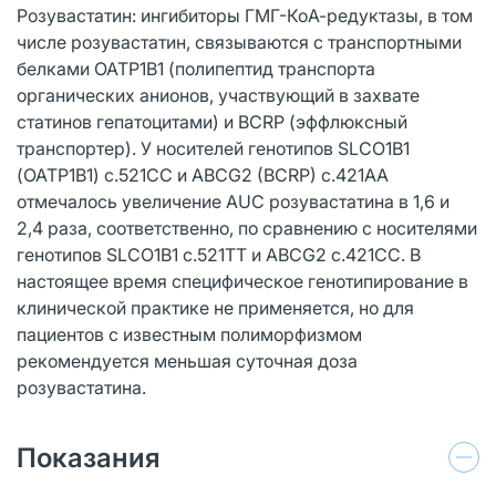
Розувастатин: ингибиторы ГМГ-КоА-редуктазы, в том
числе розувастатин, связываются с транспортными
белками ОАТР1В1 (полипептид транспорта
органических анионов, участвующий в захвате
статинов гепатоцитами) и BCRP (эффлюксный
транспортер). У носителей генотипов SLCO1B1
(ОАТР1В1) с.521СС и ABCG2 (BCRP) с.421АА
отмечалось увеличение AUC розувастатина в 1,6 и
2,4 раза, соответственно, по сравнению с носителями
генотипов SLCO1B1 с.521TT и ABCG2 с.421СС. В
настоящее время специфическое генотипирование в
клинической практике не применяется, но для
пациентов с известным полиморфизмом
рекомендуется меньшая суточная доза
розувастатина.
Показания