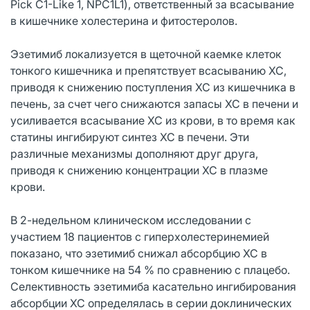
Pick C1-Like 1, NPC1L1), ответственный за всасывание
в кишечнике холестерина и фитостеролов.
Эзетимиб локализуется в щеточной каемке клеток
тонкого кишечника и препятствует всасыванию ХС,
приводя к снижению поступления ХС из кишечника в
печень, за счет чего снижаются запасы ХС в печени и
усиливается всасывание ХС из крови, в то время как
статины ингибируют синтез ХС в печени. Эти
различные механизмы дополняют друг друга,
приводя к снижению концентрации ХС в плазме
крови.
В 2-недельном клиническом исследовании с
участием 18 пациентов с гиперхолестеринемией
показано, что эзетимиб снижал абсорбцию ХС в
тонком кишечнике на 54 % по сравнению с плацебо.
Селективность эзетимиба касательно ингибирования
абсорбции ХС определялась в серии доклинических