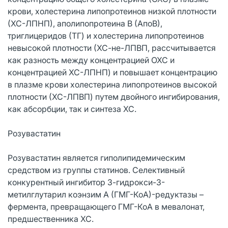
крови, холестерина липопротеинов низкой плотности
(ХС-ЛПНП), аполипопротеина В (АпоВ),
триглицеридов (ТГ) и холестерина липопротеинов
невысокой плотности (ХС-не-ЛПВП, рассчитывается
как разность между концентрацией ОХС и
концентрацией ХС-ЛПНП) и повышает концентрацию
в плазме крови холестерина липопротеинов высокой
плотности (ХС-ЛПВП) путем двойного ингибирования,
как абсорбции, так и синтеза ХС.
Розувастатин
Розувастатин является гиполипидемическим
средством из группы статинов. Селективный
конкурентный ингибитор 3-гидрокси-3-
метилглутарил коэнзим А (ГМГ-КоА)-редуктазы –
фермента, превращающего ГМГ-КоА в мевалонат,
предшественника ХС.