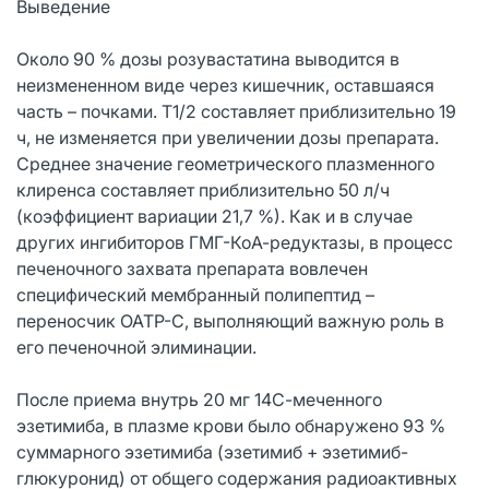
Выведение
Около 90 % дозы розувастатина выводится в
неизмененном виде через кишечник, оставшаяся
часть – почками. T1/2 составляет приблизительно 19
ч, не изменяется при увеличении дозы препарата.
Среднее значение геометрического плазменного
клиренса составляет приблизительно 50 л/ч
(коэффициент вариации 21,7 %). Как и в случае
других ингибиторов ГМГ-КоА-редуктазы, в процесс
печеночного захвата препарата вовлечен
специфический мембранный полипептид –
переносчик ОАТР-С, выполняющий важную роль в
его печеночной элиминации.
После приема внутрь 20 мг 14С-меченного
эзетимиба, в плазме крови было обнаружено 93 %
суммарного эзетимиба (эзетимиб + эзетимиб-
глюкуронид) от общего содержания радиоактивных