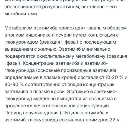
обеспечивается розувастатином, остальное – его
метаболитами.
Метаболизм эзетимиба происходит главным образом
в тонком кишечнике и печени путем конъюгации с
глюкуронидом (реакция II фазы) с последующим
выведением с желчью. Эзетимиб минимально
подвергается окислительному метаболизму (реакция
I фазы). Концентрации эзетимиба и эзетимиб-
глюкуронида (основные производные эзетимиба,
определяемые в плазме крови) составляют 10-20 % и
80-90 % соответственно от общей концентрации
эзетимиба в плазме крови. Эзетимиб и эзетимиб-
глюкуронид медленно выводятся из организма в
процессе кишечно-печеночной рециркуляции.
Период полувыведения (T½) для эзетимиба и
эзетимиб-глюкуронида составляет примерно 22 ч.