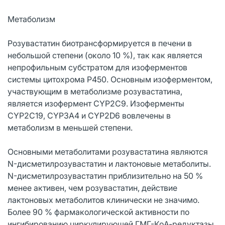
Метаболизм
Розувастатин биотрансформируется в печени в
небольшой степени (около 10 %), так как является
непрофильным субстратом для изоферментов
системы цитохрома Р450. Основным изоферментом,
участвующим в метаболизме розувастатина,
является изофермент CYP2C9. Изоферменты
CYP2C19, CYP3A4 и CYP2D6 вовлечены в
метаболизм в меньшей степени.
Основными метаболитами розувастатина являются
N-дисметилрозувастатин и лактоновые метаболиты.
N-дисметилрозувастатин приблизительно на 50 %
менее активен, чем розувастатин, действие
лактоновых метаболитов клинически не значимо.
Более 90 % фармакологической активности по
ингибированию циркулирующей ГМГ-КоА-редуктазы