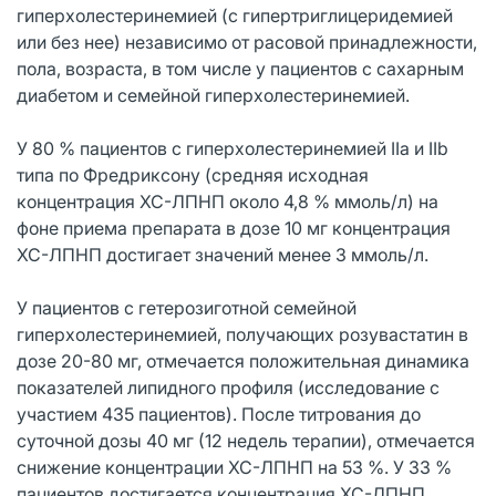
гиперхолестеринемией (с гипертриглицеридемией
или без нее) независимо от расовой принадлежности,
пола, возраста, в том числе у пациентов с сахарным
диабетом и семейной гиперхолестеринемией.
У 80 % пациентов с гиперхолестеринемией IIa и IIb
типа по Фредриксону (средняя исходная
концентрация ХС-ЛПНП около 4,8 % ммоль/л) на
фоне приема препарата в дозе 10 мг концентрация
ХС-ЛПНП достигает значений менее 3 ммоль/л.
У пациентов с гетерозиготной семейной
гиперхолестеринемией, получающих розувастатин в
дозе 20-80 мг, отмечается положительная динамика
показателей липидного профиля (исследование с
участием 435 пациентов). После титрования до
суточной дозы 40 мг (12 недель терапии), отмечается
снижение концентрации ХС-ЛПНП на 53 %. У 33 %
пациентов достигается концентрация ХС-ЛПНП