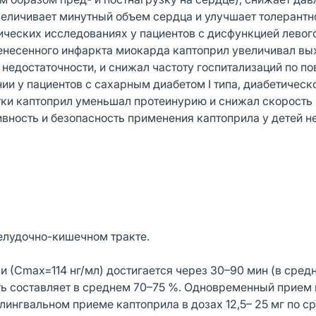
еличивает минутный объем сердца и улучшает толерантн
ических исследованиях у пациентов с дисфункцией левог
енесенного инфаркта миокарда каптоприл увеличивал вы
едостаточности, и снижал частоту госпитализаций по по
ии у пациентов с сахарным диабетом I типа, диабетическ
утки каптоприл уменьшал протеинурию и снижал скорость
вность и безопасность применения каптоприла у детей н
елудочно-кишечном тракте.
 (Сmax=114 нг/мл) достигается через 30–90 мин (в средн
ть составляет в среднем 70–75 %. Одновременный прием
ингвальном приеме каптоприла в дозах 12,5– 25 мг по с