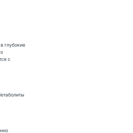
 в глубокие
ез
тся с
Метаболиты
енно