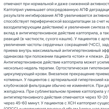
отмечают при нормальной и даже сниженной активност
Каптоприл уменьшает опосредованную АПФ деградацию 
результате ингибирования АПФ увеличивается активно
способствует периферической вазодилатации за счет 
вазодилатирующим действием) и увеличения синтеза п
вклад в антигипертензивное действие каптоприла, а т
реакций (в частности, сухого кашля). У пациентов с а
увеличения частоты сердечных сокращений (ЧСС), зад
приема внутрь максимальный антигипертензивный эфф
одинакова при положении пациента «стоя» и «лежа». Д
Антигипертензивное действие каптоприла может усилив
несколько недель терапии. Ортостатическая гипотензи
циркулирующей крови. Внезапное прекращение приема 
«отмены». У пациентов с артериальной гипертензией к
клубочковой фильтрации обычно не изменяется. При 
желудочка. При сублингвальном приеме каптоприла у 
антигипертензивного действия отмечается через 10–2
через 45–60 минут. У пациентов с ХСН каптоприл сущ
(ОПСС) и увеличивает венозный объем (уменьшая таким