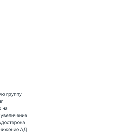
ую группу
ил
о на
 увеличение
льдостерона
Снижение АД