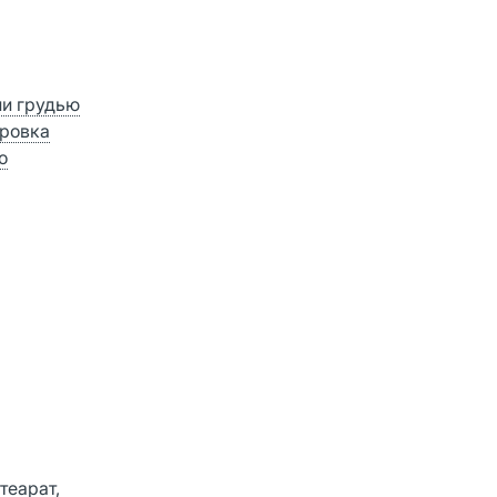
ии грудью
ровка
о
теарат,