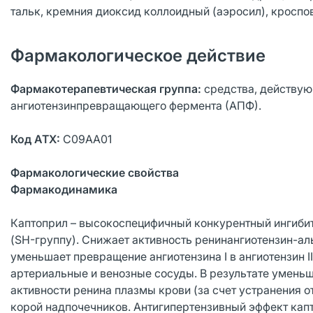
тальк, кремния диоксид коллоидный (аэросил), кроспо
Фармакологическое действие
Фармакотерапевтическая группа:
средства, действую
ангиотензинпревращающего фермента (АПФ).
Код АТХ:
С09АА01
Фармакологические свойства
Фармакодинамика
Каптоприл – высокоспецифичный конкурентный ингиби
(SH-группу). Снижает активность ренинангиотензин-а
уменьшает превращение ангиотензина I в ангиотензин I
артериальные и венозные сосуды. В результате уменьш
активности ренина плазмы крови (за счет устранения 
корой надпочечников. Антигипертензивный эффект капт