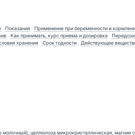
е
Показания
Применение при беременности и кормлен
вие
Как принимать, курс приема и дозировка
Передози
словия хранения
Срок годности
Действующее веществ
р молочный), целлюлоза микрокристаллическая, магния с