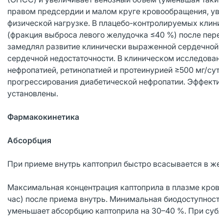
правом предсердии и малом круге кровообращения, ув
физической нагрузке. В плацебо-контролируемых клин
(фракция выброса левого желудочка ≤40 %) после пер
замедлял развитие клинически выраженной сердечной н
сердечной недостаточности. В клиническом исследован
нефропатией, ретинопатией и протеинурией ≥500 мг/с
прогрессирования диабетической нефропатии. Эффекти
установлены.
Фармакокинетика
Абсорбция
При приеме внутрь каптоприл быстро всасывается в ж
Максимальная концентрация каптоприла в плазме крови
час) после приема внутрь. Минимальная биодоступнос
уменьшает абсорбцию каптоприла на 30–40 %. При субл