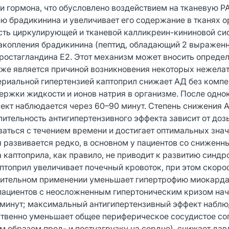
и гормона, что обусловлено воздействием на тканевую Р
брадикинина и увеличивает его содержание в тканях о
сть циркулирующей и тканевой калликреин-кининовой си
накопления брадикинина (пептид, обладающий 2 выраже
ростагландина Е2. Этот механизм может вносить опреде
акже является причиной возникновения некоторых нежела
ртериальной гипертензией каптоприл снижает АД без комп
ержки жидкости и ионов натрия в организме. После одно
ект наблюдается через 60–90 минут. Степень снижения 
лительность антигипертензивного эффекта зависит от доз
аться с течением времени и достигает оптимальных зна
я развивается редко, в основном у пациентов со снижен
каптоприла, как правило, не приводит к развитию синдр
аптоприл увеличивает почечный кровоток, при этом скоро
длительном применении уменьшает гипертрофию миокарда
пациентов с неосложненным гипертоническим кризом на
0 минут; максимальный антигипертензивный эффект набл
ественно уменьшает общее периферическое сосудистое со
 образом пред- и постнагрузку на сердце), снижает дав