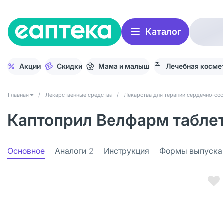
Каталог
Акции
Скидки
Мама и малыш
Лечебная косме
Главная
/
Лекарственные средства
/
Лекарства для терапии сердечно-со
Каптоприл Велфарм таблет
Основное
Аналоги
2
Инструкция
Формы выпуска