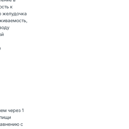
ость к
о желудочка
живаемость,
воду
ой
е
ем через 1
 пищи
равнению с