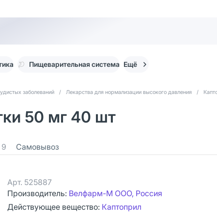
тика
Пищеварительная система
Ещё
судистых заболеваний
/
Лекарства для нормализации высокого давления
/
Капт
ки 50 мг 40 шт
9
Самовывоз
Арт.
525887
Производитель:
Велфарм-М ООО, Россия
Действующее вещество:
Каптоприл