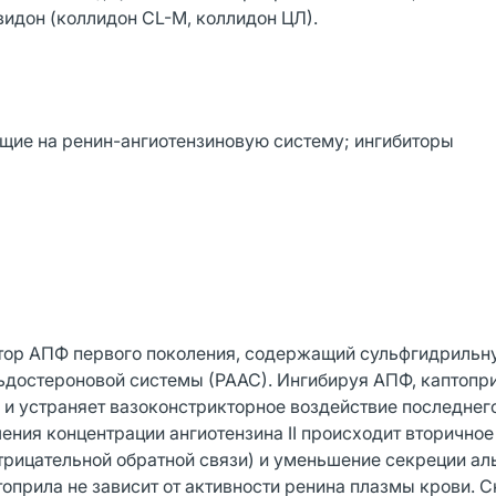
видон (коллидон CL-M, коллидон ЦЛ).
щие на ренин-ангиотензиновую систему; ингибиторы
тор АПФ первого поколения, содержащий сульфгидрильн
льдостероновой системы (РААС). Ингибируя АПФ, каптопр
I и устраняет вазоконстрикторное воздействие последнег
ения концентрации ангиотензина II происходит вторичное
отрицательной обратной связи) и уменьшение секреции а
оприла не зависит от активности ренина плазмы крови. 