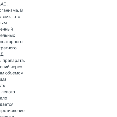
ААС.
рганизма. В
стемы, что
нным
ленный
тельных
енсаторного
кратного
АД
ы препарата.
чений через
ным объемом
ома
сть
 левого
чало
юдается
противление
ление в