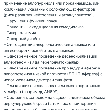
применение аллопуринола или прокаинамида, или
комбинация указанных осложняющих факторов
(риск развития нейтропении и агранулоцитоза).
– Нарушения функции почек.
– Пациенты, находящиеся на гемодиализе.
– Гиперкалиемия.
– Сахарный диабет.
– Отягощенный аллергологический анамнез или
ангионевротический отек в анамнезе.
– Одновременное проведение десенсибилизации
аллергеном из яда перепончатокрылых.
– Одновременное проведение процедуры афереза
липопротеинов низкой плотности (ЛПНП-афереза) с
использованием декстран сульфата.
– Гемодиализ с использованием высокопроточных
мембран (например, AN69®).
– Состояния, сопровождающиеся снижением объема
циркулирующей крови (в том числе при терапии
диуретиками, соблюдении диеты с ограничением