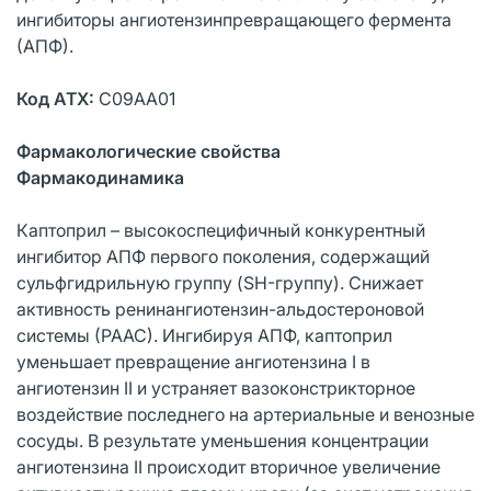
ингибиторы ангиотензинпревращающего фермента
(АПФ).
Код АТХ:
С09АА01
Фармакологические свойства
Фармакодинамика
Каптоприл – высокоспецифичный конкурентный
ингибитор АПФ первого поколения, содержащий
сульфгидрильную группу (SH-группу). Снижает
активность ренинангиотензин-альдостероновой
системы (РААС). Ингибируя АПФ, каптоприл
уменьшает превращение ангиотензина I в
ангиотензин II и устраняет вазоконстрикторное
воздействие последнего на артериальные и венозные
сосуды. В результате уменьшения концентрации
ангиотензина II происходит вторичное увеличение