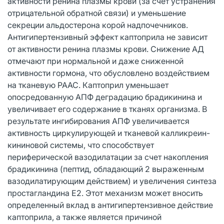
активности ренина плазмы крови (за счет устранения
отрицательной обратной связи) и уменьшение
секреции альдостерона корой надпочечников.
Антигипертензивный эффект каптоприла не зависит
от активности ренина плазмы крови. Снижение АД
отмечают при нормальной и даже сниженной
активности гормона, что обусловлено воздействием
на тканевую РААС. Каптоприл уменьшает
опосредованную АПФ деградацию брадикинина и
увеличивает его содержание в тканях организма. В
результате ингибирования АПФ увеличивается
активность циркулирующей и тканевой калликреин-
кининовой системы, что способствует
периферической вазодилатации за счет накопления
брадикинина (пептид, обладающий 2 выраженным
вазодилатирующим действием) и увеличения синтеза
простагландина Е2. Этот механизм может вносить
определенный вклад в антигипертензивное действие
каптоприла, а также является причиной