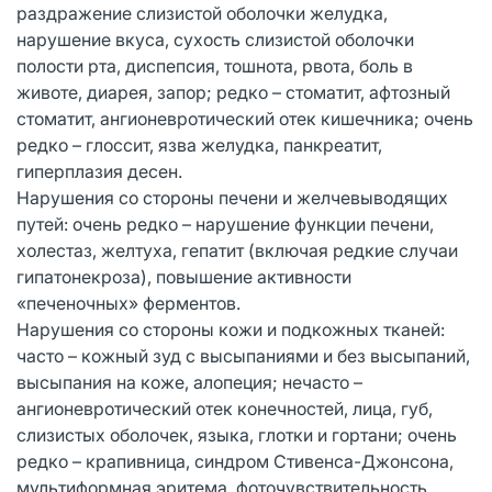
раздражение слизистой оболочки желудка,
нарушение вкуса, сухость слизистой оболочки
полости рта, диспепсия, тошнота, рвота, боль в
животе, диарея, запор; редко – стоматит, афтозный
стоматит, ангионевротический отек кишечника; очень
редко – глоссит, язва желудка, панкреатит,
гиперплазия десен.
Нарушения со стороны печени и желчевыводящих
путей: очень редко – нарушение функции печени,
холестаз, желтуха, гепатит (включая редкие случаи
гипатонекроза), повышение активности
«печеночных» ферментов.
Нарушения со стороны кожи и подкожных тканей:
часто – кожный зуд с высыпаниями и без высыпаний,
высыпания на коже, алопеция; нечасто –
ангионевротический отек конечностей, лица, губ,
слизистых оболочек, языка, глотки и гортани; очень
редко – крапивница, синдром Стивенса-Джонсона,
мультиформная эритема, фоточувствительность,