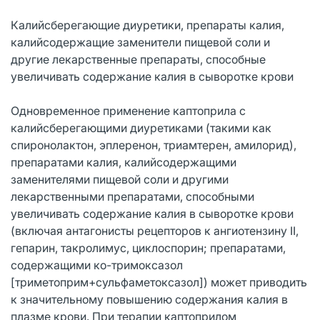
Калийсберегающие диуретики, препараты калия,
калийсодержащие заменители пищевой соли и
другие лекарственные препараты, способные
увеличивать содержание калия в сыворотке крови
Одновременное применение каптоприла с
калийсберегающими диуретиками (такими как
спиронолактон, эплеренон, триамтерен, амилорид),
препаратами калия, калийсодержащими
заменителями пищевой соли и другими
лекарственными препаратами, способными
увеличивать содержание калия в сыворотке крови
(включая антагонисты рецепторов к ангиотензину II,
гепарин, такролимус, циклоспорин; препаратами,
содержащими ко-тримоксазол
[триметоприм+сульфаметоксазол]) может приводить
к значительному повышению содержания калия в
плазме крови. При терапии каптоприлом