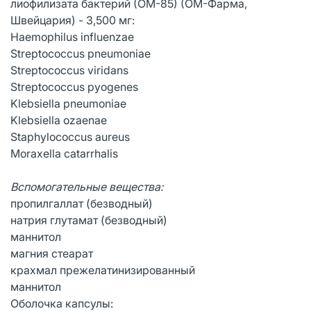
лиофилизата бактерий (ОМ-85) (ОМ-Фарма,
Швейцария) - 3,500 мг:
Haemophilus influenzae
Streptococcus pneumoniae
Streptococcus viridans
Streptococcus pyogenes
Klebsiella pneumoniae
Klebsiella ozaenae
Staphylococcus aureus
Moraxella catarrhalis
Вспомогательные вещества:
пропилгаллат (безводный)
натрия глутамат (безводный)
маннитол
магния стеарат
крахмал прежелатинизированный
маннитол
Оболочка капсулы: