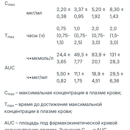
C
max
2,20 ±
3,37 ±
5,20 ±
8,30 ±
мкг/мл
0,38
0,95
1,92
1,43
0,75
1,0
2,0
2,0
T
часы (ч)
(0,75-
(0,75-
(0,75-
(1,5-
max
1,5)
2,5)
3,0)
3,0)
24,4 ±
49,3 ±
83,9 ±
131 ±
ч•мкмоль/л
3,65
7,77
20,1
28,3
AUC
5,50 ±
11,1 ±
18,9 ±
29,5 ±
ч•мкг/мл
0,82
1,75
4,51
6,36
C
– максимальная концентрация в плазме крови;
max
T
– время до достижения максимальной
max
концентрации в плазме крови;
AUC – площадь под фармакокинетической кривой
«концентрация-время». Значения C
и AUC