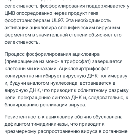
селективность фосфорилирования поддерживается у
ЦМВ опосредованно через продукт гена
фосфотрансферазы UL97. Эта необходимость
активации ацикловира специфическим вирусным
ферментом в значительной степени объясняет его
селективность.
Процесс фосфорилирования ацикловира
(превращение из моно- в трифосфат) завершается
клеточными киназами. Ацикловиртрифосфат
конкурентно ингибирует вирусную ДНК-полимеразу
и, будучи аналогом нуклеозида, встраивается в
вирусную ДНК, что приводит к облигатному разрыву
цепи, прекращению синтеза ДНК и, следовательно, к
блокированию репликации вируса.
Резистентность к ацикловиру обычно обусловлена
дефицитом тимидинкиназы, что приводит к
чрезмерному распространению вируса в организме