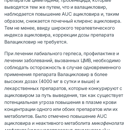
выводятся тем же путем, что и валацикловир,
наблюдается повышение AUC ацикловира и, таким
образом, снижается почечный клиренс ацикловира.
Тем не менее, ввиду широкого терапевтического
индекса ацикловира, коррекции дозы препарата
Валацикловир не требуется.
При лечении лабиального герпеса, профилактике и
лечении заболеваний, вызванных ЦМВ, необходимо
соблюдать осторожность в случае одновременного
применения препарата Валацикловир в более
высоких дозах (4000 мг в сутки и выше) и
лекарственных препаратов, которые конкурируют с
ацикловиром за путь выведения, так как существует
потенциальная угроза повышения в плазме крови
концентрации одного или обоих препаратов или их
метаболитов. Было отмечено повышение AUC
ацикловира и неактивного метаболита
микофенолата
мофетила
(иммунодепрессант, применяемый у