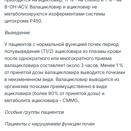
8-OH-ACV. Валацикловир и ацикловир не
метаболизируются изоферментами системы
цитохрома P450.
Выведение
У пациентов с нормальной функцией почек период
полувыведения (T1/2) ацикловира из плазмы крови
после однократного или многократного приема
валацикловира составляет около 3 часов. Менее 1 %
от принятой дозы валацикловира выводится почками
в неизмененном виде. Валацикловир выводится из
организма почками преимущественно в виде
ацикловира (более 80% от принятой дозы) и
метаболита ацикловира - CMMG.
Особые группы пациентов
Пациенты с нарушением функции почек