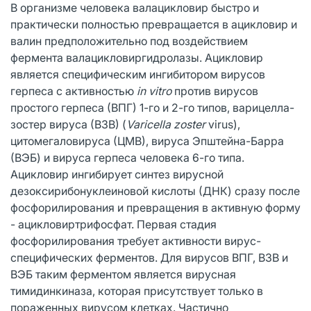
В организме человека валацикловир быстро и
практически полностью превращается в ацикловир и
валин предположительно под воздействием
фермента валацикловиргидролазы. Ацикловир
является специфическим ингибитором вирусов
герпеса с активностью
in vitro
против вирусов
простого герпеса (ВПГ) 1-го и 2-го типов, варицелла-
зостер вируса (ВЗВ) (
Varicella zoster
virus),
цитомегаловируса (ЦМВ), вируса Эпштейна-Барра
(ВЭБ) и вируса герпеса человека 6-го типа.
Ацикловир ингибирует синтез вирусной
дезоксирибонуклеиновой кислоты (ДНК) сразу после
фосфорилирования и превращения в активную форму
- ацикловиртрифосфат. Первая стадия
фосфорилирования требует активности вирус-
специфических ферментов. Для вирусов ВПГ, ВЗВ и
ВЭБ таким ферментом является вирусная
тимидинкиназа, которая присутствует только в
пораженных вирусом клетках. Частично