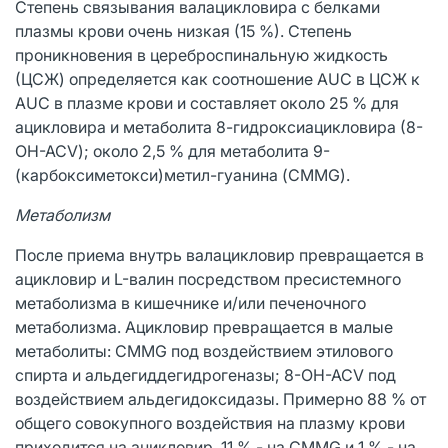
Степень связывания валацикловира с белками
плазмы крови очень низкая (15 %). Степень
проникновения в цереброспинальную жидкость
(ЦСЖ) определяется как соотношение AUC в ЦСЖ к
AUC в плазме крови и составляет около 25 % для
ацикловира и метаболита 8-гидроксиацикловира (8-
OH-ACV); около 2,5 % для метаболита 9-
(карбоксиметокси)метил-гуанина (CMMG).
Метаболизм
После приема внутрь валацикловир превращается в
ацикловир и L-валин посредством пресистемного
метаболизма в кишечнике и/или печеночного
метаболизма. Ацикловир превращается в малые
метаболиты: CMMG под воздействием этилового
спирта и альдегиддегидрогеназы; 8-OH-ACV под
воздействием альдегидоксидазы. Примерно 88 % от
общего совокупного воздействия на плазму крови
приходится на ацикловир, 11 % - на CMMG и 1 % - на