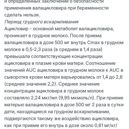
и определенных заключений о безопасности
применения валацикловира при беременности
сделать нельзя.
Период грудного вскармливания
Ацикловир - основной метаболит валацикловира,
проникает в грудное молоко. После приема
валацикловира в дозе 500 мг внутрь Cmax в грудном
молоке в 0,5-2,3 раза (в среднем в 1,4 раза)
превышала соответствующие концентрации
ацикловира в плазме крови матери. Соотношение
значений AUC ацикловира в грудном молоке к AUC в
сыворотке крови матери варьировались от 1,4 до 2,6
(среднее значение 2,2). Среднее значение
концентрации ацикловира в грудном молоке
составляло 2,24 мкг/мл (9,95 мкмоль/л). При приеме
матерью валацикловира в дозе 500 мг 2 раза в сутки
дети, находящиеся на грудном вскармливании,
подвергаются такому же воздействию ацикловира,
как при приеме его внутрь в дозе около 0,61 мг/кг/