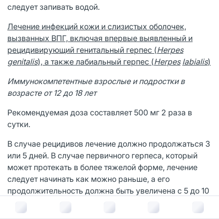
следует запивать водой.
Лечение инфекций кожи и слизистых оболочек,
вызванных ВПГ, включая впервые выявленный и
рецидивирующий генитальный герпес (
Herpes
genitalis
), а также лабиальный герпес (
Herpes
labialis
)
Иммунокомпетентные взрослые и подростки в
возрасте от 12 до 18 лет
Рекомендуемая доза составляет 500 мг 2 раза в
сутки.
В случае рецидивов лечение должно продолжаться 3
или 5 дней. В случае первичного герпеса, который
может протекать в более тяжелой форме, лечение
следует начинать как можно раньше, а его
продолжительность должна быть увеличена с 5 до 10
дней. При рецидивах ВПГ наиболее верным
считается назначение препарата Валацикловир в