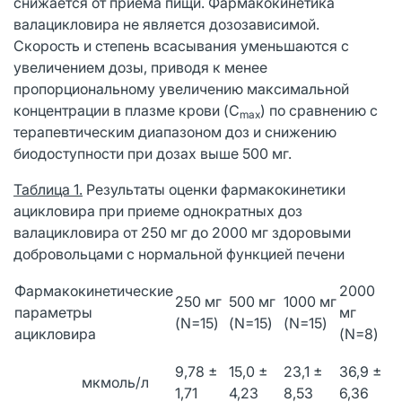
снижается от приема пищи. Фармакокинетика
валацикловира не является дозозависимой.
Скорость и степень всасывания уменьшаются с
увеличением дозы, приводя к менее
пропорциональному увеличению максимальной
концентрации в плазме крови (C
) по сравнению с
max
терапевтическим диапазоном доз и снижению
биодоступности при дозах выше 500 мг.
Таблица 1.
Результаты оценки фармакокинетики
ацикловира при приеме однократных доз
валацикловира от 250 мг до 2000 мг здоровыми
добровольцами с нормальной функцией печени
Фармакокинетические
2000
250 мг
500 мг
1000 мг
параметры
мг
(N=15)
(N=15)
(N=15)
ацикловира
(N=8)
9,78 ±
15,0 ±
23,1 ±
36,9 ±
мкмоль/л
1,71
4,23
8,53
6,36