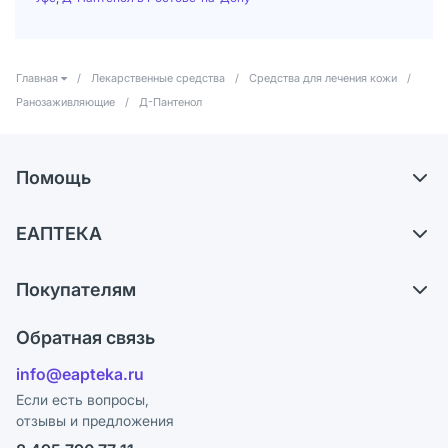
Главная
/
Лекарственные средства
/
Средства для лечения кожи
/
Ранозаживляющие
/
Д-Пантенол
Помощь
Самовывоз из аптек
ЕАПТЕКА
Обмен и возврат
О компании
Что с моим заказом?
Покупателям
Карьера
Ответы на вопросы
Оплата
Поставщики
Обратная связь
Блог
Отзывы
Лицензия
info@eapteka.ru
Программа СберСпасибо
Реклама на сайте
Если есть вопросы,
отзывы и предложения
Политика конфиденциальности
Ваши товары на ЕАПТЕКЕ