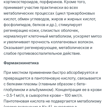
кортикостероидов, порфиринов. Кроме того,
принимает участие практически во всех
метаболических процессах (цикл трикарбоновых
кислот, обмен углеводов, жиров и жирных кислот,
фосфолипидов, белков и др.), стимулирует
регенерацию кожи, слизистых оболочек,
нормализует клеточный метаболизм, ускоряет митоз
и увеличивает прочность коллагеновых волокон.
Оказывает регенерирующее, метаболическое и
слабое противовоспалительное действие.
Фармакокинетика
При местном применении быстро абсорбируется и
превращается в пантотеновую кислоту, связывается
с белками плазмы (главным образом с бета-
глобулином и альбумином). Концентрация ее в крови
– 0.5-1 мг/л, в сыворотке крови – 100 мкг/л.
Пантотеновая кислота не подвергается метаболизму
(кроме включения в Ко-А), выводится в