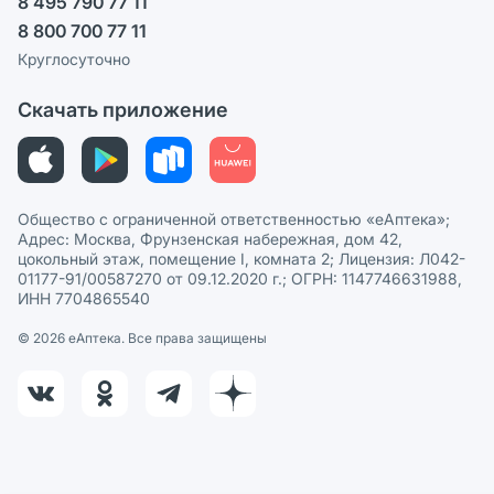
8 495 790 77 11
Пользовательское соглашение
Сотрудничество для аптек
8 800 700 77 11
Политика рекомендаций
СМИ о нас
Круглосуточно
Этика и соответствие
Скачать приложение
Политика в отношении обработки персональных данных
Общество с ограниченной ответственностью «еАптека»;
Адрес: Москва, Фрунзенская набережная, дом 42,
цокольный этаж, помещение I, комната 2; Лицензия: Л042-
01177-91/00587270 от 09.12.2020 г.; ОГРН: 1147746631988,
ИНН 7704865540
© 2026 eАптека. Все права защищены