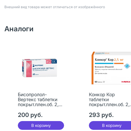
Bнешний вид товара может отличаться от изображённого
Аналоги
Бисопролол-
Конкор Кор
Вертекс таблетки
таблетки
покрыт.плен.об. 2,5
покрыт.плен.об. 2,
мг 60 шт
мг 60 шт
200 руб.
293 руб.
В корзину
В корзину