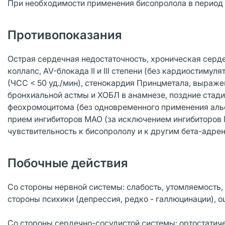
При необходимости применения бисопролола в период 
Противопоказания
Острая сердечная недостаточность, хроническая серде
коллапс, AV-блокада II и III степени (без кардиостим
(ЧСС < 50 уд./мин), стенокардия Принцметала, выраже
бронхиальной астмы и ХОБЛ в анамнезе, поздние стад
феохромоцитома (без одновременного применения аль
прием ингибиторов МАО (за исключением ингибиторов М
чувствительность к бисопрололу и к другим бета-адре
Побочные действия
Со стороны нервной системы: слабость, утомляемость,
стороны психики (депрессия, редко - галлюцинации), о
Со стороны сердечно-сосудистой системы: ортостатич