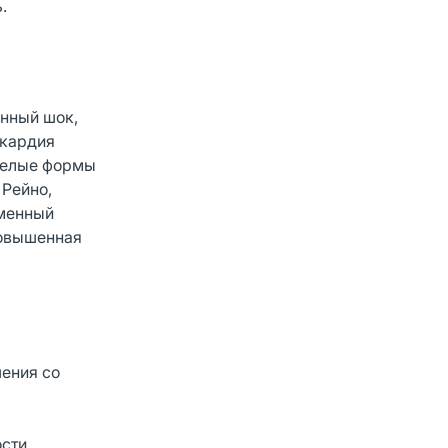
.
енный шок,
икардия
яжелые формы
 Рейно,
еменный
повышенная
шения со
сти,