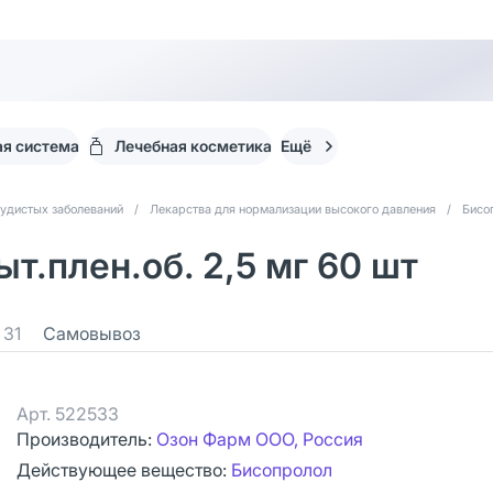
я система
Лечебная косметика
Ещё
судистых заболеваний
/
Лекарства для нормализации высокого давления
/
Бисо
т.плен.об. 2,5 мг 60 шт
31
Самовывоз
Арт.
522533
Производитель:
Озон Фарм ООО, Россия
Действующее вещество:
Бисопролол