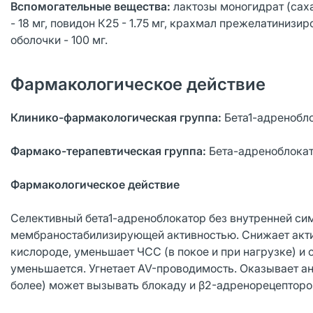
Вспомогательные вещества:
лактозы моногидрат (саха
- 18 мг, повидон К25 - 1.75 мг, крахмал прежелатинизиро
оболочки - 100 мг.
Фармакологическое действие
Клинико-фармакологическая группа:
Бета1-адренобл
Фармако-терапевтическая группа:
Бета-адреноблокат
Фармакологическое действие
Селективный бета1-адреноблокатор без внутренней си
мембраностабилизирующей активностью. Снижает акти
кислороде, уменьшает ЧСС (в покое и при нагрузке) и
уменьшается. Угнетает AV-проводимость. Оказывает ант
более) может вызывать блокаду и β2-адренорецепторо