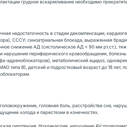
лактации грудное вскармливание необходимо прекратить
чная недостаточность в стадии декомпенсации, кардиог
улятора), СССУ; синоатриальная блокада, выраженная брад
нное снижение АД (систолическое АД < 90 мм рт.ст.), т
ии нарушения периферического кровообращения, болезнь
фа-адреноблокаторов), метаболический ацидоз, одновр
АО типа В), детский и подростковый возраст до 18 лет, 
ноблокаторам.
 головокружение, головная боль, расстройства сна, нару
щущение холода и парестезии в конечностях.
еская гипотензия, брадикардия, нарушение AV-проводимо