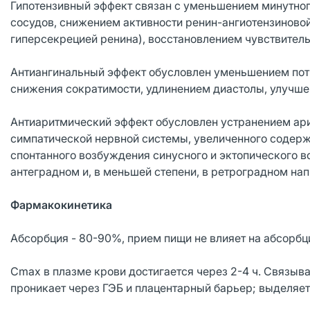
Гипотензивный эффект связан с уменьшением минутно
сосудов, снижением активности ренин-ангиотензиново
гиперсекрецией ренина), восстановлением чувствитель
Антиангинальный эффект обусловлен уменьшением пот
снижения сократимости, удлинением диастолы, улучш
Антиаритмический эффект обусловлен устранением ар
симпатической нервной системы, увеличенного содерж
спонтанного возбуждения синусного и эктопического 
антеградном и, в меньшей степени, в ретроградном на
Фармакокинетика
Абсорбция - 80-90%, прием пищи не влияет на абсорбц
Cmax в плазме крови достигается через 2-4 ч. Связыв
проникает через ГЭБ и плацентарный барьер; выделяе