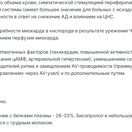
го объема крови, симпатической стимуляцией периферич
й системы (имеет большее значение для больных с исход
ности в ответ на снижение АД и влиянием на ЦНС.
ребности миокарда в кислороде в результате урежения 
ением перфузии миокарда.
итмогенных факторов (тахикардии, повышенной активнос
ания цАМФ, артериальной гипертензии), уменьшением с
водителей ритма и замедлением AV-проводимости (преим
правлениях через AV-узел) и по дополнительным путям.
ию.
ание с белками плазмы - 26-33%. Бисопролол в небольшо
тся с грудным молоком.