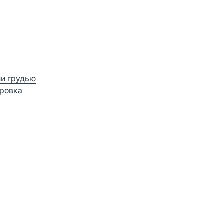
ии грудью
ровка