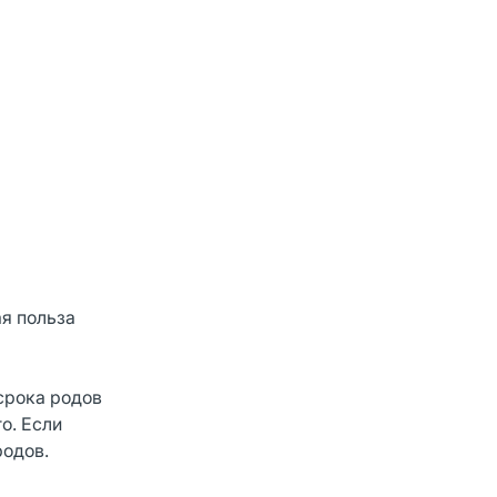
ая польза
срока родов
о. Если
родов.