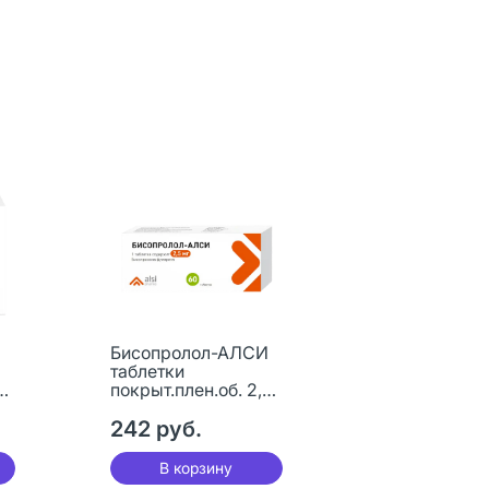
Бисопролол-АЛСИ
таблетки
5
покрыт.плен.об. 2,5
мг 60 шт
242 руб.
В корзину