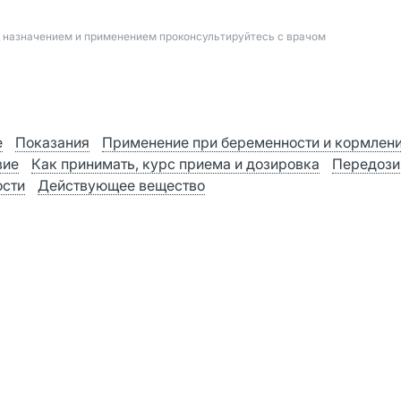
д назначением и применением проконсультируйтесь с врачом
е
Показания
Применение при беременности и кормлен
вие
Как принимать, курс приема и дозировка
Передози
ости
Действующее вещество