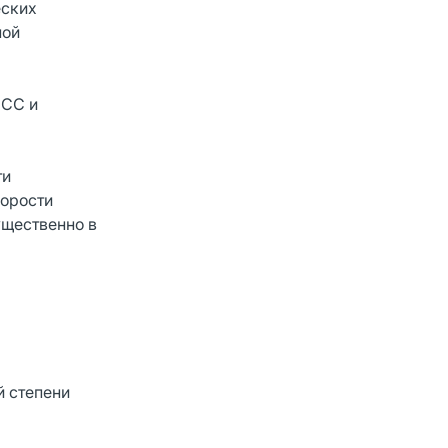
еских
ной
ЧСС и
ти
корости
ущественно в
й степени