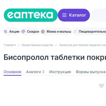
Каталог
Акции
Скидки
Мама и малыш
Пищеварительна
Главная
/
Лекарственные средства
/
Лекарства для терапии сердечно-со
Бисопролол таблетки покры
Основное
Аналоги
3
Инструкция
Формы выпуска