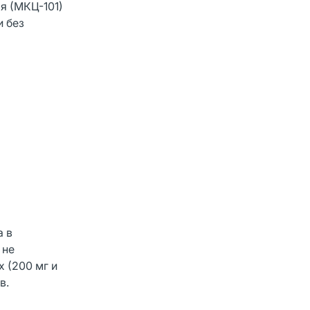
я (МКЦ-101)
и без
а в
 не
 (200 мг и
в.