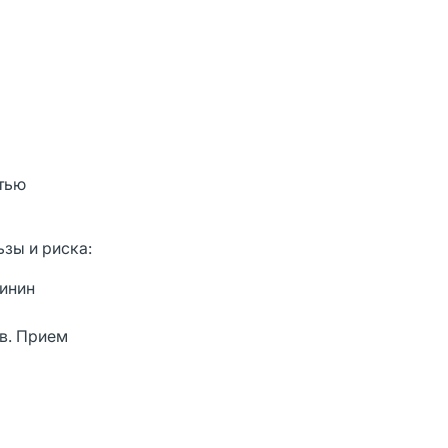
стью
зы и риска:
тинин
й
ов. Прием