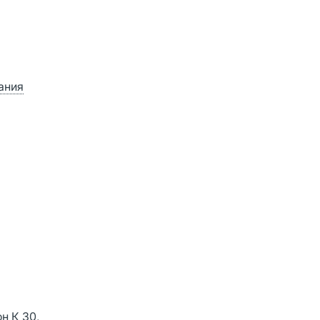
ания
н К 30,