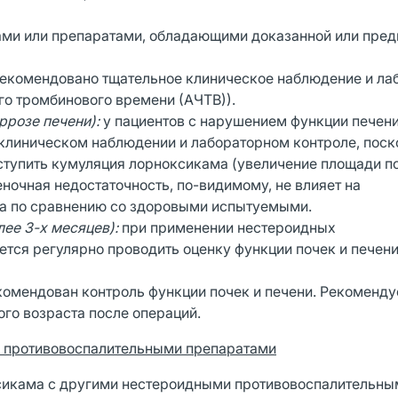
ми или препаратами, обладающими доказанной или пре
екомендовано тщательное клиническое наблюдение и ла
го тромбинового времени (АЧТВ)).
ррозе печени):
у пациентов с нарушением функции печен
клиническом наблюдении и лабораторном контроле, поск
ступить кумуляция лорноксикама (увеличение площади п
ночная недостаточность, по-видимому, не влияет на
а по сравнению со здоровыми испытуемыми.
ее 3-х месяцев):
при применении нестероидных
ся регулярно проводить оценку функции почек и печени
омендован контроль функции почек и печени. Рекоменду
го возраста после операций.
 противовоспалительными препаратами
сикама с другими нестероидными противовоспалительны