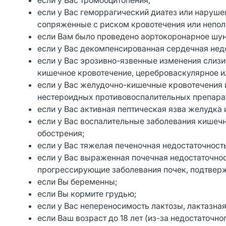
если у Вас тромбоцитопения;
если у Вас геморрагический диатез или наруше
сопряженные с риском кровотечения или непол
если Вам было проведено аортокоронарное шу
если у Вас декомпенсированная сердечная нед
если у Вас эрозивно-язвенные изменения слиз
кишечное кровотечение, цереброваскулярное и
если у Вас желудочно-кишечные кровотечения 
нестероидных противовоспалительных препара
если у Вас активная пептическая язва желудка
если у Вас воспалительные заболевания кишечн
обострения;
если у Вас тяжелая печеночная недостаточност
если у Вас выраженная почечная недостаточнос
прогрессирующие заболевания почек, подтвер
если Вы беременны;
если Вы кормите грудью;
если у Вас непереносимость лактозы, лактазна
если Ваш возраст до 18 лет (из-за недостаточно