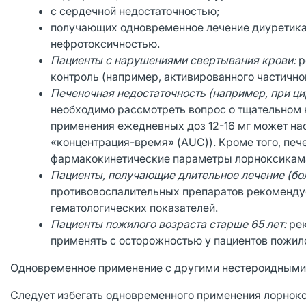
с сердечной недостаточностью;
получающих одновременное лечение диуретика
нефротоксичностью.
Пациенты с нарушениями свертывания крови:
р
контроль (например, активированного частично
Печеночная недостаточность (например, при ци
необходимо рассмотреть вопрос о тщательном 
применения ежедневных доз 12-16 мг может на
«концентрация-время» (AUC)). Кроме того, пече
фармакокинетические параметры лорноксикам
Пациенты, получающие длительное лечение (бол
противовоспалительных препаратов рекомендует
гематологических показателей.
Пациенты пожилого возраста старше 65 лет:
рек
применять с осторожностью у пациентов пожило
Одновременное применение с другими нестероидными
Следует избегать одновременного применения лорнок