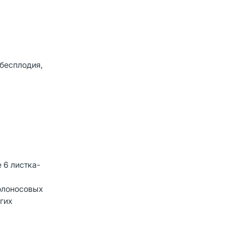
бесплодия,
 6 листка-
колоносовых
угих