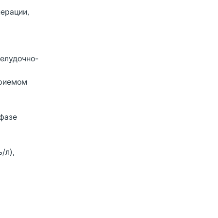
перации,
желудочно-
приемом
 фазе
/л),