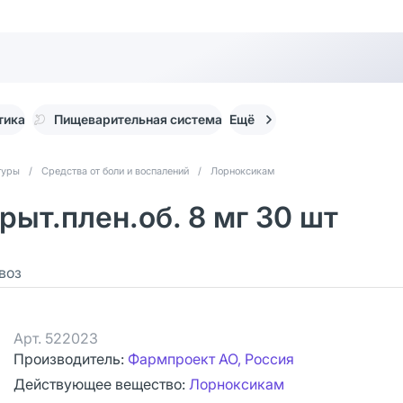
тика
Пищеварительная система
Ещё
туры
/
Средства от боли и воспалений
/
Лорноксикам
ыт.плен.об. 8 мг 30 шт
воз
Арт.
522023
Производитель:
Фармпроект АО, Россия
Действующее вещество:
Лорноксикам