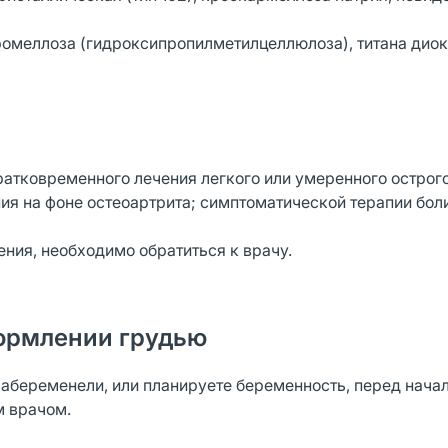
ромеллоза (гидроксипропилметилцеллюлоза), титана диокс
атковременного лечения легкого или умеренного острог
ия на фоне остеоартрита; симптоматической терапии бол
ения, необходимо обратиться к врачу.
ормлении грудью
забеременели, или планируете беременность, перед нача
м врачом.