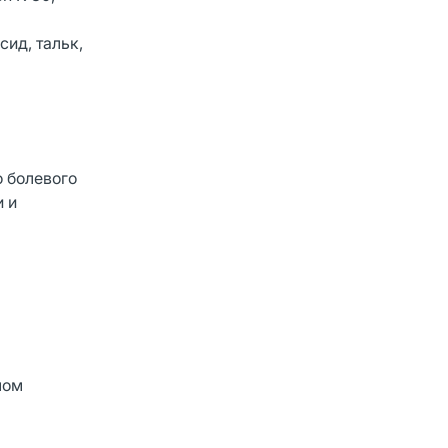
ид, тальк,
о болевого
и и
лом