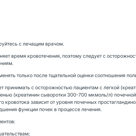
уйтесь с лечащим врачом.
няет время кровотечения, поэтому следует с осторожно
ениям.
нять только после тщательной оценки соотношения поль
т принимать с осторожностью пациентам с легкой (креа
пенью (креатинин сыворотки 300-700 мкмоль/л) почечно
го кровотока зависит от уровня почечных простагландин
дшения функции почек в процессе лечения.
ентов:
ательствам;