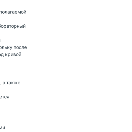
дполагаемой
бораторный
и
ольку после
од кривой
, а также
ется
ми