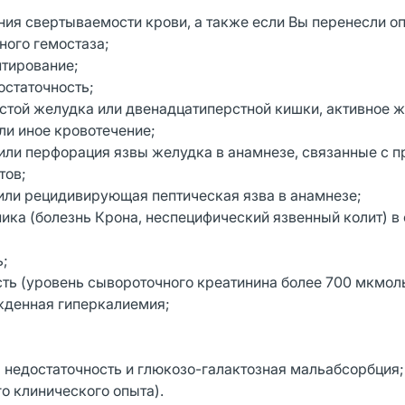
ния свертываемости крови, а также если Вы перенесли о
ного гемостаза;
нтирование;
остаточность;
истой желудка или двенадцатиперстной кишки, активное 
ли иное кровотечение;
или перфорация язвы желудка в анамнезе, связанные с 
тов;
 или рецидивирующая пептическая язва в анамнезе;
ика (болезнь Крона, неспецифический язвенный колит) в
ь;
ть (уровень сывороточного креатинина более 700 мкмоль
жденная гиперкалиемия;
я недостаточность и глюкозо-галактозная мальабсорбция;
го клинического опыта).