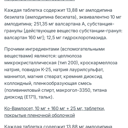
Каждая таблетка содержит 13,88 мг амлодипина
безилата (амлодипина бесилата), эквивалентно 10 мг
амлодипина; 251,35 мг валсартана А, субстанция-
гранулы [действующее вещество субстанции-гранул:
валсартан 160 мг]; 12,5 мг гидрохлоротиазида.
Прочими ингредиентами (вспомогательными
веществами) являются: целлюлоза
микрокристаллическая (тип 200), кроскармеллоза
натрия, повидон К-25, натрия лаурилсульфат,
маннитол, магния стеарат, кремния диоксид
коллоидный, пленкообразующая смесь
(поливиниловый спирт, макрогол-3350, титана
диоксид (E171), тальк).
Ко-Вамлосет, 10 мг + 160 мг + 25 мг, таблетки,
покрытые пленочной оболочкой
Каждая таблетка содержит 13,88 мг амлодипина