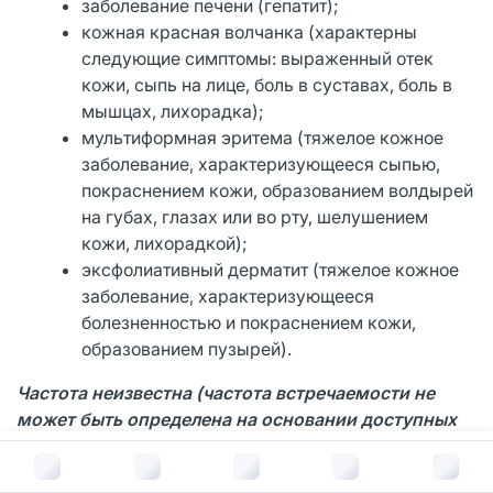
заболевание печени (гепатит);
кожная красная волчанка (характерны
следующие симптомы: выраженный отек
кожи, сыпь на лице, боль в суставах, боль в
мышцах, лихорадка);
мультиформная эритема (тяжелое кожное
заболевание, характеризующееся сыпью,
покраснением кожи, образованием волдырей
на губах, глазах или во рту, шелушением
кожи, лихорадкой);
эксфолиативный дерматит (тяжелое кожное
заболевание, характеризующееся
болезненностью и покраснением кожи,
образованием пузырей).
Частота неизвестна (частота встречаемости не
может быть определена на основании доступных
данных):
В корзину за
1 624
руб.
низкое содержание определенного типа