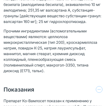
безилата (амлодипина бесилата), эквивалентно 10 мг
амлодипина; 251,35 мг валсартана А, субстанция-
гранулы [действующее вещество субстанции-гранул:
валсартан 160 мг]; 25 мг гидрохлоротиазида.
Прочими ингредиентами (вспомогательными
веществами) являются: целлюлоза
микрокристаллическая (тип 200), кроскармеллоза
натрия, повидон К-25, натрия лаурилсульфат,
маннитол, магния стеарат, кремния диоксид
коллоидный, пленкообразующая смесь
(поливиниловый спирт, макрогол-3350, титана
диоксид (E171), тальк).
Показания
Препарат Ко-Вамлосет показан к применению у