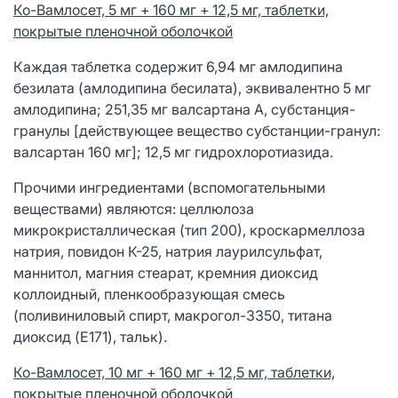
Ко-Вамлосет, 5 мг + 160 мг + 12,5 мг, таблетки,
покрытые пленочной оболочкой
Каждая таблетка содержит 6,94 мг амлодипина
безилата (амлодипина бесилата), эквивалентно 5 мг
амлодипина; 251,35 мг валсартана А, субстанция-
гранулы [действующее вещество субстанции-гранул:
валсартан 160 мг]; 12,5 мг гидрохлоротиазида.
Прочими ингредиентами (вспомогательными
веществами) являются: целлюлоза
микрокристаллическая (тип 200), кроскармеллоза
натрия, повидон К-25, натрия лаурилсульфат,
маннитол, магния стеарат, кремния диоксид
коллоидный, пленкообразующая смесь
(поливиниловый спирт, макрогол-3350, титана
диоксид (E171), тальк).
Ко-Вамлосет, 10 мг + 160 мг + 12,5 мг, таблетки,
покрытые пленочной оболочкой