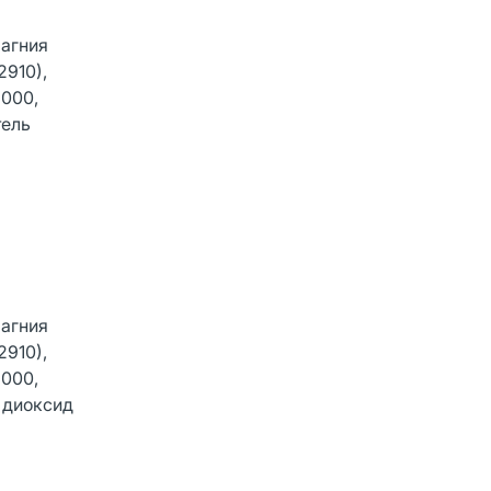
магния
2910),
6000,
тель
магния
2910),
6000,
а диоксид