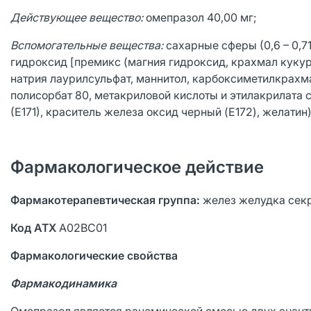
Действующее вещество:
омепразол 40,00 мг;
Вспомогательные вещества:
сахарные сферы (0,6 – 0,7
гидроксид [премикс (магния гидроксид, крахмал кукуру
натрия лаурилсульфат, маннитол, карбоксиметилкрахмал 
полисорбат 80, метакриловой кислоты и этилакрилата с
(Е171), краситель железа оксид черный (E172), желатин)
Фармакологическое действие
Фармакотерапевтичеcкая группа:
желез желудка секр
Код АТХ
А02ВС01
Фармакологические свойства
Фармакодинамика