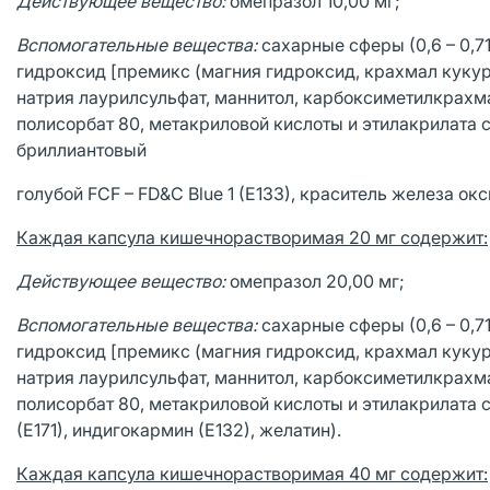
Действующее вещество:
омепразол 10,00 мг;
Вспомогательные вещества:
сахарные сферы (0,6 – 0,7
гидроксид [премикс (магния гидроксид, крахмал кукуру
натрия лаурилсульфат, маннитол, карбоксиметилкрахмал 
полисорбат 80, метакриловой кислоты и этилакрилата с
бриллиантовый
голубой FCF – FD&C Blue 1 (E133), краситель железа окс
Каждая капсула кишечнорастворимая 20 мг содержит:
Действующее вещество:
омепразол 20,00 мг;
Вспомогательные вещества:
сахарные сферы (0,6 – 0,7
гидроксид [премикс (магния гидроксид, крахмал кукуру
натрия лаурилсульфат, маннитол, карбоксиметилкрахмал 
полисорбат 80, метакриловой кислоты и этилакрилата с
(Е171), индигокармин (Е132), желатин).
Каждая капсула кишечнорастворимая 40 мг содержит: