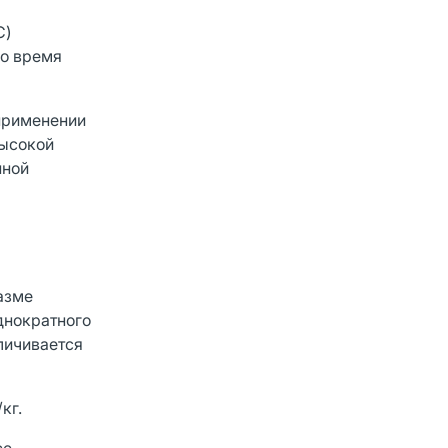
C)
Во время
применении
высокой
нной
азме
однократного
личивается
кг.