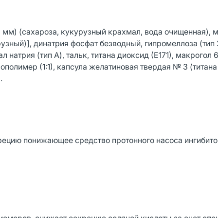
1 мм) (сахароза, кукурузный крахмал, вода очищенная), 
зный)], динатрия фосфат безводный, гипромеллоза (тип 
натрия (тип А), тальк, титана диоксид (Е171), макрогол 
ополимер (1:1), капсула желатиновая твердая № 3 (титан
.
ецию понижающее средство протонного насоса ингибит