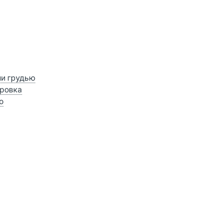
ии грудью
ровка
о