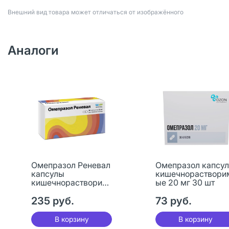
Bнешний вид товара может отличаться от изображённого
Аналоги
Омепразол Реневал
Омепразол капсу
капсулы
кишечнораствори
кишечнорастворим
ые 20 мг 30 шт
ые 20 мг 30 шт
235 руб.
73 руб.
В корзину
В корзину