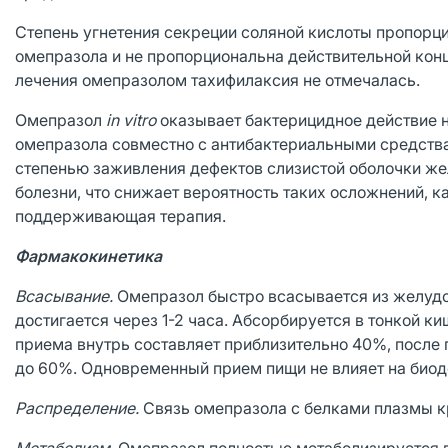
Степень угнетения секреции соляной кислоты пропорц
омепразола и не пропорциональна действительной кон
лечения омепразолом тахифилаксия не отмечалась.
Омепразол
in
vitro
оказывает бактерицидное действие 
омепразола совместно с антибактериальными средств
степенью заживления дефектов слизистой оболочки же
болезни, что снижает вероятность таких осложнений, ка
поддерживающая терапия.
Фармакокинетика
Всасывание.
Омепразол быстро всасывается из желудо
достигается через 1-2 часа. Абсорбируется в тонкой ки
приема внутрь составляет приблизительно 40%, после 
до 60%. Одновременный прием пищи не влияет на биод
Распределение.
Связь омепразола с белками плазмы кр