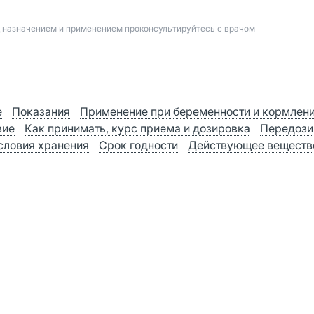
д назначением и применением проконсультируйтесь с врачом
е
Показания
Применение при беременности и кормлен
вие
Как принимать, курс приема и дозировка
Передози
словия хранения
Срок годности
Действующее веществ