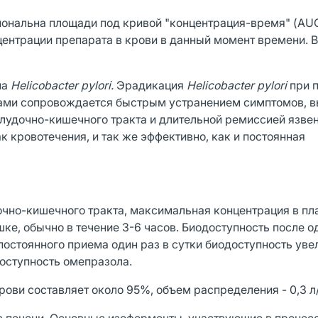
иональна площади под кривой "концентрация-время" (AU
центрации препарата в крови в данный момент времени. 
на
Helicobacter
pylori
.
Эрадикация
Helicobacter
pylori
при 
ами сопровождается быстрым устранением симптомов, 
лудочно-кишечного тракта и длительной ремиссией язве
к кровотечения, и так же эффективно, как и постоянная
чно-кишечного тракта, максимальная концентрация в пл
шке, обычно в течение 3-6 часов. Биодоступность после 
постоянного приема один раз в сутки биодоступность уве
оступность омепразола.
ови составляет около 95%, объем распределения - 0,3 л/