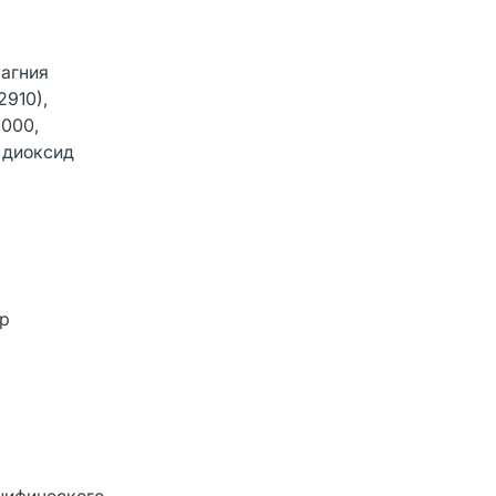
магния
2910),
6000,
а диоксид
ор