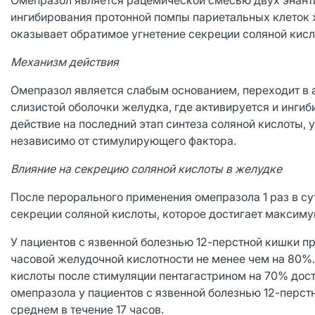
Омепразол является рацемической смесью двух энанти
ингибирования протонной помпы париетальных клеток 
оказывает обратимое угнетение секреции соляной кисл
Механизм действия
Омепразол является слабым основанием, переходит в 
слизистой оболочки желудка, где активируется и инги
действие на последний этап синтеза соляной кислоты, 
независимо от стимулирующего фактора.
Влияние на секрецию соляной кислоты в желудке
После перорального применения омепразола 1 раз в су
секреции соляной кислоты, которое достигает максимум
У пациентов с язвенной болезнью 12-перстной кишки 
часовой желудочной кислотности не менее чем на 80%
кислоты после стимуляции пентагастрином на 70% дост
омепразола у пациентов с язвенной болезнью 12-перст
среднем в течение 17 часов.