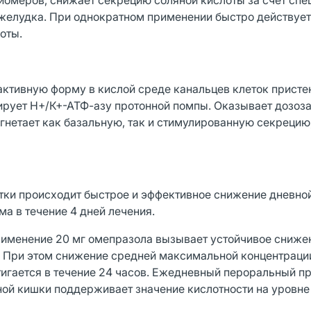
омеров, снижает секрецию соляной кислоты за счет спе
желудка. При однократном применении быстро действует
оты.
активную форму в кислой среде канальцев клеток присте
бирует Н+/К+-АТФ-азу протонной помпы. Оказывает дозоз
угнетает как базальную, так и стимулированную секрецию
тки происходит быстрое и эффективное снижение дневной
а в течение 4 дней лечения.
применение 20 мг омепразола вызывает устойчивое сниже
. При этом снижение средней максимальной концентраци
игается в течение 24 часов. Ежедневный пероральный п
ной кишки поддерживает значение кислотности на уровне