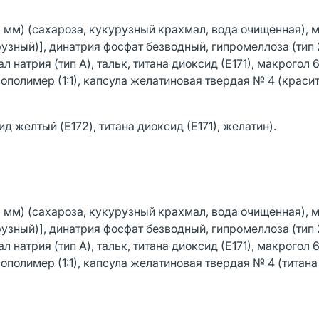
1 мм) (сахароза, кукурузный крахмал, вода очищенная), 
зный)], динатрия фосфат безводный, гипромеллоза (тип 
натрия (тип А), тальк, титана диоксид (Е171), макрогол 
ополимер (1:1), капсула желатиновая твердая № 4 (краси
ид желтый (E172), титана диоксид (Е171), желатин).
1 мм) (сахароза, кукурузный крахмал, вода очищенная), 
зный)], динатрия фосфат безводный, гипромеллоза (тип 
натрия (тип А), тальк, титана диоксид (Е171), макрогол 
ополимер (1:1), капсула желатиновая твердая № 4 (титан