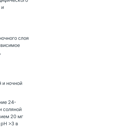
цифического
 и
ночного слоя
ависимое
,
 и ночной
ние 24-
и соляной
рием 20 мг
 pH >3 в