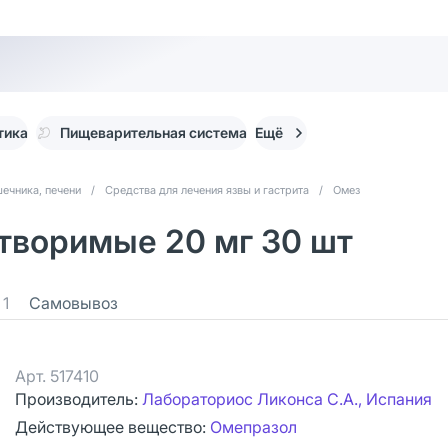
тика
Пищеварительная система
Ещё
ечника, печени
/
Средства для лечения язвы и гастрита
/
Омез
творимые 20 мг 30 шт
1
Самовывоз
Арт.
517410
Производитель:
Лабораториос Ликонса С.А., Испания
Действующее вещество:
Омепразол