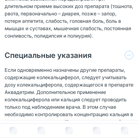
длительном приеме высоких доз препарата (тошнота,
рвота, первоначально – диарея, позже – запор,
потеря аппетита, слабость, головная боль, боль в
мышцах и суставах, мышечная слабость, постоянная
сонливость, полидипсия и полиурия).
Специальные указания
Если одновременно назначены другие препараты,
содержащие колекальциферол, следует учитывать
дозу колекальциферола, содержащегося в препарате
Аквадетрим. Дополнительное применение
колекальциферола или кальция следует проводить
только под наблюдением врача. В этом случае
необходимо контролировать концентрацию кальция в
сыворотке крови и моче. У пациентов с почечной
недостаточностью, получающих лечение препаратом
В корзину за
676
руб.
Аквадетрим, следует контролировать показатели