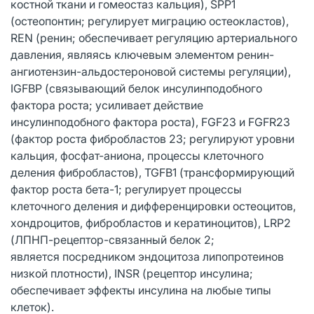
костной ткани и гомеостаз кальция), SPP1
(остеопонтин; регулирует миграцию остеокластов),
REN (ренин; обеспечивает регуляцию артериального
давления, являясь ключевым элементом ренин-
ангиотензин-альдостероновой системы регуляции),
IGFBP (связывающий белок инсулинподобного
фактора роста; усиливает действие
инсулинподобного фактора роста), FGF23 и FGFR23
(фактор роста фибробластов 23; регулируют уровни
кальция, фосфат-аниона, процессы клеточного
деления фибробластов), TGFB1 (трансформирующий
фактор роста бета-1; регулирует процессы
клеточного деления и дифференцировки остеоцитов,
хондроцитов, фибробластов и кератиноцитов), LRP2
(ЛПНП-рецептор-связанный белок 2;
является посредником эндоцитоза липопротеинов
низкой плотности), INSR (рецептор инсулина;
обеспечивает эффекты инсулина на любые типы
клеток).