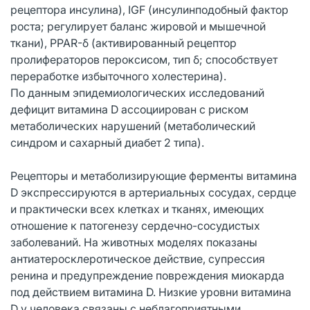
рецептора инсулина), IGF (инсулинподобный фактор
роста; регулирует баланс жировой и мышечной
ткани), PPAR-δ (активированный рецептор
пролифераторов пероксисом, тип δ; способствует
переработке избыточного холестерина).
По данным эпидемиологических исследований
дефицит витамина D ассоциирован с риском
метаболических нарушений (метаболический
синдром и сахарный диабет 2 типа).
Рецепторы и метаболизирующие ферменты витамина
D экспрессируются в артериальных сосудах, сердце
и практически всех клетках и тканях, имеющих
отношение к патогенезу сердечно-сосудистых
заболеваний. На животных моделях показаны
антиатеросклеротическое действие, супрессия
ренина и предупреждение повреждения миокарда
под действием витамина D. Низкие уровни витамина
D у человека связаны с неблагоприятными