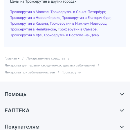
Цены на Троксерутин в других городах
Троксерутин в Москве
,
Троксерутин в Санкт-Петербург
,
Троксерутин в Новосибирске
,
Троксерутин в Екатеринбург
,
Троксерутин в Казани
,
Троксерутин в Нижнем Новгород
,
Троксерутин в Челябинске
,
Троксерутин в Самаре
,
Троксерутин в Уфе
,
Троксерутин в Ростове-на-Дону
Главная
/
Лекарственные средства
/
Лекарства для терапии сердечно-сосудистых заболеваний
/
Лекарства при заболеваниях вен
/
Троксерутин
Помощь
Самовывоз из аптек
ЕАПТЕКА
Обмен и возврат
О компании
Что с моим заказом?
Покупателям
Карьера