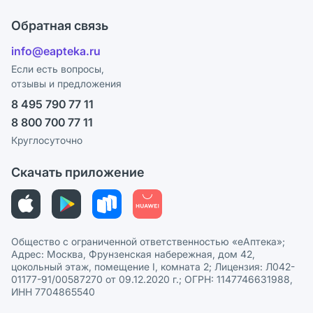
Ответы на вопросы
Оплата
Поставщики
Обратная связь
Блог
Отзывы
Лицензия
info@eapteka.ru
Программа СберСпасибо
Реклама на сайте
Если есть вопросы,
отзывы и предложения
Политика конфиденциальности
Ваши товары на ЕАПТЕКЕ
8 495 790 77 11
Пользовательское соглашение
Сотрудничество для аптек
8 800 700 77 11
Политика рекомендаций
СМИ о нас
Круглосуточно
Этика и соответствие
Скачать приложение
Политика в отношении обработки персональных данных
Общество с ограниченной ответственностью «еАптека»;
Адрес: Москва, Фрунзенская набережная, дом 42,
цокольный этаж, помещение I, комната 2; Лицензия: Л042-
01177-91/00587270 от 09.12.2020 г.; ОГРН: 1147746631988,
ИНН 7704865540