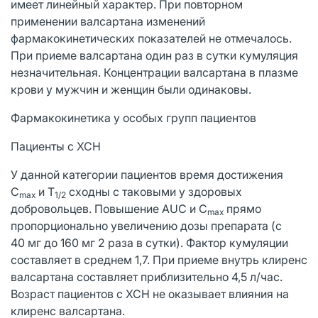
имеет линейный характер. При повторном
применении валсартана изменений
фармакокинетических показателей не отмечалось.
При приеме валсартана один раз в сутки кумуляция
незначительная. Концентрации валсартана в плазме
крови у мужчин и женщин были одинаковы.
Фармакокинетика у особых групп пациентов
Пациенты с ХСН
У данной категории пациентов время достижения
С
и Т
сходны с таковыми у здоровых
max
1/2
добровольцев. Повышение AUC и С
прямо
max
пропорционально увеличению дозы препарата (с
40 мг до 160 мг 2 раза в сутки). Фактор кумуляции
составляет в среднем 1,7. При приеме внутрь клиренс
валсартана составляет приблизительно 4,5 л/час.
Возраст пациентов с ХСН не оказывает влияния на
клиренс валсартана.