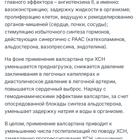
главного эффектора – ангиотензина II, а именно:
вазоконстрикцию; задержку жидкости в организме;
пролиферацию клеток, ведущую к ремоделированию
органов-мишеней (сердце, почки, сосуды);
стимуляцию избыточного синтеза гормонов,
действующих синергично с РААС (катехоламинов,
альдостерона, вазопрессина, эндотелина).
На фоне применения валсартана при ХСН
уменьшается преднагрузка, снижается давление
заклинивания в легочных капиллярах и
диастолическое давление в легочной артерии,
повышается сердечный выброс. Наряду с
гемодинамическими эффектами валсартан, за счет
опосредованной блокады синтеза альдостерона,
уменьшает задержку натрия и воды в организме.
В целом, применение валсартана приводит к
уменьшению числа госпитализаций по поводу ХСН,
замедлению прогрессирования ХСН, улучшению