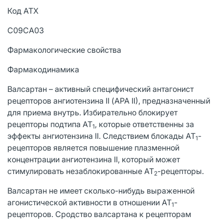
Код АТХ
С09СА03
Фармакологические свойства
Фармакодинамика
Валсартан – активный специфический антагонист
рецепторов ангиотензина II (АРА II), предназначенный
для приема внутрь. Избирательно блокирует
рецепторы подтипа АТ
, которые ответственны за
1
эффекты ангиотензина II. Следствием блокады АТ
-
1
рецепторов является повышение плазменной
концентрации ангиотензина II, который может
стимулировать незаблокированные АТ
-рецепторы.
2
Валсартан не имеет сколько-нибудь выраженной
агонистической активности в отношении АТ
-
1
рецепторов. Сродство валсартана к рецепторам