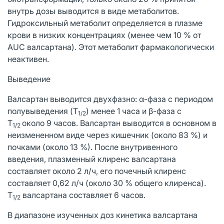
внутрь дозы выводится в виде метаболитов.
Гидроксильный метаболит определяется в плазме
крови в низких концентрациях (менее чем 10 % от
AUC валсартана). Этот метаболит фармакологически
неактивен.
Выведение
Валсартан выводится двухфазно: α-фаза с периодом
полувыведения (T
) менее 1 часа и β-фаза с
1/2
T
около 9 часов. Валсартан выводится в основном в
1/2
неизмененном виде через кишечник (около 83 %) и
почками (около 13 %). После внутривенного
введения, плазменный клиренс валсартана
составляет около 2 л/ч, его почечный клиренс
составляет 0,62 л/ч (около 30 % общего клиренса).
T
валсартана составляет 6 часов.
1/2
В диапазоне изученных доз кинетика валсартана