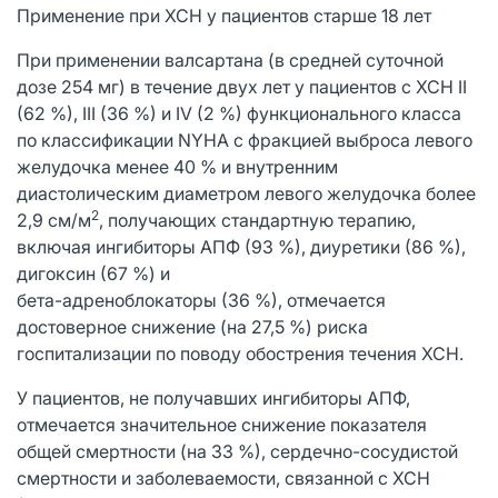
Применение при ХСН у пациентов старше 18 лет
При применении валсартана (в средней суточной
дозе 254 мг) в течение двух лет у пациентов с ХСН II
(62 %), III (36 %) и IV (2 %) функционального класса
по классификации NYHA с фракцией выброса левого
желудочка менее 40 % и внутренним
диастолическим диаметром левого желудочка более
2
2,9 см/м
, получающих стандартную терапию,
включая ингибиторы АПФ (93 %), диуретики (86 %),
дигоксин (67 %) и
бета-адреноблокаторы (36 %), отмечается
достоверное снижение (на 27,5 %) риска
госпитализации по поводу обострения течения ХСН.
У пациентов, не получавших ингибиторы АПФ,
отмечается значительное снижение показателя
общей смертности (на 33 %), сердечно-сосудистой
смертности и заболеваемости, связанной с ХСН