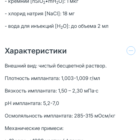
- кремний [nSiO
•mH
O]: 1 мкг
2
2
- хлорид натрия [NaCl]: 18 мг
- вода для инъекций [H
O]: до объема 2 мл
2
Характеристики
Внешний вид: чистый бесцветной раствор.
Плотность имплантата: 1,003-1,009 г/мл
Вязкость имплантата: 1,50 – 2,30 мПа·с
pH имплантата: 5,2-7,0
Осмоляльность имплантата: 285-315 мОсм/кг
Механические примеси: